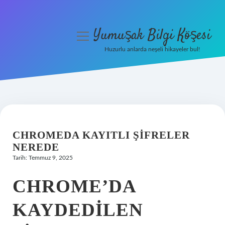
Yumuşak Bilgi Köşesi
menüyü
aç
Huzurlu anlarda neşeli hikayeler bul!
Anasayfa
Gizlilik Politikası
Yasal Uyarı
CHROMEDA KAYITLI ŞIFRELER
Hakkımızda
NEREDE
Tarih: Temmuz 9, 2025
CHROME’DA
KAYDEDILEN