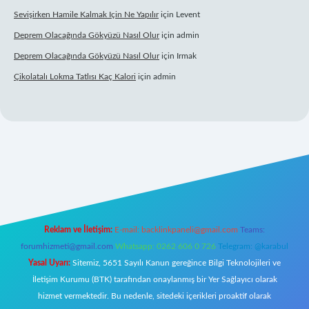
Sevişirken Hamile Kalmak Için Ne Yapılır
için
Levent
Deprem Olacağında Gökyüzü Nasıl Olur
için
admin
Deprem Olacağında Gökyüzü Nasıl Olur
için
Irmak
Çikolatalı Lokma Tatlısı Kaç Kalori
için
admin
bett.net/
Reklam ve İletişim:
E-mail:
backlinkpaneli@gmail.com
Teams:
forumhizmeti@gmail.com
Whatsapp: 0262 606 0 726
Telegram: @karabul
Yasal Uyarı:
Sitemiz, 5651 Sayılı Kanun gereğince Bilgi Teknolojileri ve
İletişim Kurumu (BTK) tarafından onaylanmış bir Yer Sağlayıcı olarak
hizmet vermektedir. Bu nedenle, sitedeki içerikleri proaktif olarak