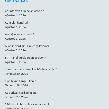
SIDEBAR
SON YAZILAR
Countdown film ne anlatıyor ?
Ağustos 6, 2026
Kum gibi hangi yıl ?
Ağustos 6, 2026
Avcılığın anlamı nedir ?
Ağustos 5, 2026
Allah’ın verdiğini kim engelleyemez ?
Ağustos 3, 2026
89T hangi duraklardan geçiyor ?
Ağustos 3, 2026
6. sınıfta sinir sistemi kaç bölüme ayrılır ?
Temmuz 30, 2026
Elan tekne hangi ülkenin ?
Temmuz 29, 2026
Koç erkeği nasıl adım atar ?
Temmuz 27, 2026
320 puanla bursluluk kazanılır mı ?
Temmuz 24, 2026