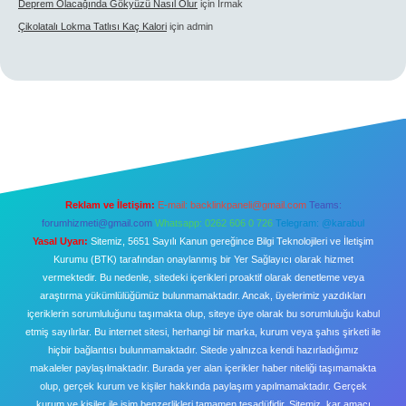
Deprem Olacağında Gökyüzü Nasıl Olur
için
Irmak
Çikolatalı Lokma Tatlısı Kaç Kalori
için
admin
Reklam ve İletişim:
E-mail:
backlinkpaneli@gmail.com
Teams:
forumhizmeti@gmail.com
Whatsapp: 0262 606 0 726
Telegram: @karabul
Yasal Uyarı:
Sitemiz, 5651 Sayılı Kanun gereğince Bilgi Teknolojileri ve İletişim
Kurumu (BTK) tarafından onaylanmış bir Yer Sağlayıcı olarak hizmet
vermektedir. Bu nedenle, sitedeki içerikleri proaktif olarak denetleme veya
araştırma yükümlülüğümüz bulunmamaktadır. Ancak, üyelerimiz yazdıkları
içeriklerin sorumluluğunu taşımakta olup, siteye üye olarak bu sorumluluğu kabul
etmiş sayılırlar. Bu internet sitesi, herhangi bir marka, kurum veya şahıs şirketi ile
hiçbir bağlantısı bulunmamaktadır. Sitede yalnızca kendi hazırladığımız
makaleler paylaşılmaktadır. Burada yer alan içerikler haber niteliği taşımamakta
olup, gerçek kurum ve kişiler hakkında paylaşım yapılmamaktadır. Gerçek
kurum ve kişiler ile isim benzerlikleri tamamen tesadüfidir. Sitemiz, kar amacı