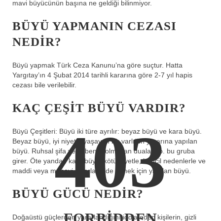
mavi büyücünün başına ne geldiği bilinmiyor.
BÜYÜ YAPMANIN CEZASI
NEDIR?
Büyü yapmak Türk Ceza Kanunu’na göre suçtur. Hatta
Yargıtay’ın 4 Şubat 2014 tarihli kararına göre 2-7 yıl hapis
cezası bile verilebilir.
KAÇ ÇEŞIT BÜYÜ VARDIR?
403
Büyü Çeşitleri: Büyü iki türe ayrılır: beyaz büyü ve kara büyü.
Beyaz büyü, iyi niyetle yaşayan bir varlığın yararına yapılan
büyü. Ruhsal şifa veya bencil olmayan dualar vb. bu gruba
girer. Öte yandan kara büyü, kötü niyetle, bencil nedenlerle ve
maddi veya manevi çıkarlar elde etmek için yapılan büyü.
BÜYÜ GÜCÜ NEDIR?
FORBIDDEN
Doğaüstü güçlerden yararlandığını iddia eden kişilerin, gizli