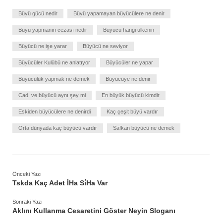
Büyü gücü nedir
Büyü yapamayan büyücülere ne denir
Büyü yapmanın cezası nedir
Büyücü hangi ülkenin
Büyücü ne işe yarar
Büyücü ne seviyor
Büyücüler Kulübü ne anlatıyor
Büyücüler ne yapar
Büyücülük yapmak ne demek
Büyücüye ne denir
Cadı ve büyücü aynı şey mi
En büyük büyücü kimdir
Eskiden büyücülere ne denirdi
Kaç çeşit büyü vardır
Orta dünyada kaç büyücü vardır
Safkan büyücü ne demek
Önceki Yazı
Tskda Kaç Adet İHa Si̇Ha Var
Sonraki Yazı
Aklını Kullanma Cesaretini Göster Neyin Sloganı