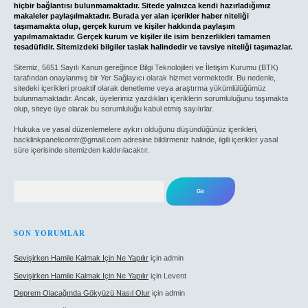
hiçbir bağlantısı bulunmamaktadır. Sitede yalnızca kendi hazırladığımız
makaleler paylaşılmaktadır. Burada yer alan içerikler haber niteliği
taşımamakta olup, gerçek kurum ve kişiler hakkında paylaşım
yapılmamaktadır. Gerçek kurum ve kişiler ile isim benzerlikleri tamamen
tesadüfidir. Sitemizdeki bilgiler taslak halindedir ve tavsiye niteliği taşımazlar.
Sitemiz, 5651 Sayılı Kanun gereğince Bilgi Teknolojileri ve İletişim Kurumu (BTK)
tarafından onaylanmış bir Yer Sağlayıcı olarak hizmet vermektedir. Bu nedenle,
sitedeki içerikleri proaktif olarak denetleme veya araştırma yükümlülüğümüz
bulunmamaktadır. Ancak, üyelerimiz yazdıkları içeriklerin sorumluluğunu taşımakta
olup, siteye üye olarak bu sorumluluğu kabul etmiş sayılırlar.
Hukuka ve yasal düzenlemelere aykırı olduğunu düşündüğünüz içerikleri,
backlinkpanelicomtr@gmail.com
adresine bildirmeniz halinde, ilgili içerikler yasal
süre içerisinde sitemizden kaldırılacaktır.
Arama
SON YORUMLAR
Sevişirken Hamile Kalmak Için Ne Yapılır
için
admin
Sevişirken Hamile Kalmak Için Ne Yapılır
için
Levent
Deprem Olacağında Gökyüzü Nasıl Olur
için
admin