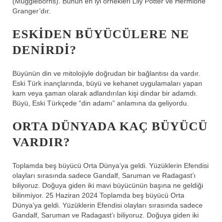
(Muggleborns). Bunun en iyi örnekleri Lily Potter ve Hermione
Granger’dır.
ESKIDEN BÜYÜCÜLERE NE
DENIRDI?
Büyünün din ve mitolojiyle doğrudan bir bağlantısı da vardır.
Eski Türk inançlarında, büyü ve kehanet uygulamaları yapan
kam veya şaman olarak adlandırılan kişi dindar bir adamdı.
Büyü, Eski Türkçede “din adamı” anlamına da geliyordu.
ORTA DÜNYADA KAÇ BÜYÜCÜ
VARDIR?
Toplamda beş büyücü Orta Dünya’ya geldi. Yüzüklerin Efendisi
olayları sırasında sadece Gandalf, Saruman ve Radagast’ı
biliyoruz. Doğuya giden iki mavi büyücünün başına ne geldiği
bilinmiyor. 25 Haziran 2024 Toplamda beş büyücü Orta
Dünya’ya geldi. Yüzüklerin Efendisi olayları sırasında sadece
Gandalf, Saruman ve Radagast’ı biliyoruz. Doğuya giden iki