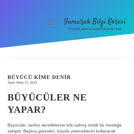
Yumuşak Bilgi Köşesi
menüyü
aç
Huzurlu anlarda neşeli hikayeler bul!
Anasayfa
Gizlilik Politikası
Yasal Uyarı
Hakkımızda
BÜYÜCÜ KIME DENIR
Tarih: Ekim 27, 2024
BÜYÜCÜLER NE
YAPAR?
Büyücüler, tarihin derinliklerine kök salmış mistik bir mesleğe
sahiptir. Başlıca görevleri, büyülü yeteneklerini kullanarak