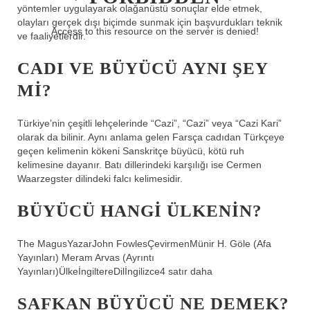
yöntemler uygulayarak olağanüstü sonuçlar elde etmek,
olayları gerçek dışı biçimde sunmak için başvurdukları teknik
Access to this resource on the server is denied!
ve faaliyetlerdir.
CADI VE BÜYÜCÜ AYNI ŞEY
MI?
Türkiye’nin çeşitli lehçelerinde “Cazi”, “Cazi” veya “Cazi Kari”
olarak da bilinir. Aynı anlama gelen Farsça cadıdan Türkçeye
geçen kelimenin kökeni Sanskritçe büyücü, kötü ruh
kelimesine dayanır. Batı dillerindeki karşılığı ise Cermen
Waarzegster dilindeki falcı kelimesidir.
BÜYÜCÜ HANGI ÜLKENIN?
The MagusYazarJohn FowlesÇevirmenMünir H. Göle (Afa
Yayınları) Meram Arvas (Ayrıntı
Yayınları)ÜlkeİngiltereDilİngilizce4 satır daha
SAFKAN BÜYÜCÜ NE DEMEK?