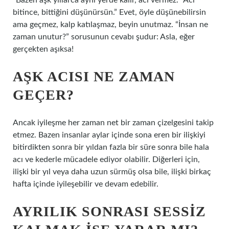
“Bazen aşk yıllarca aynı yerde kalır, acı vermez. “Acı
bitince, bittiğini düşünürsün.” Evet, öyle düşünebilirsin
ama geçmez, kalp katılaşmaz, beyin unutmaz. “İnsan ne
zaman unutur?” sorusunun cevabı şudur: Asla, eğer
gerçekten aşıksa!
AŞK ACISI NE ZAMAN
GEÇER?
Ancak iyileşme her zaman net bir zaman çizelgesini takip
etmez. Bazen insanlar aylar içinde sona eren bir ilişkiyi
bitirdikten sonra bir yıldan fazla bir süre sonra bile hala
acı ve kederle mücadele ediyor olabilir. Diğerleri için,
ilişki bir yıl veya daha uzun sürmüş olsa bile, ilişki birkaç
hafta içinde iyileşebilir ve devam edebilir.
AYRILIK SONRASI SESSIZ