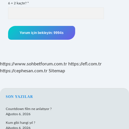
6 + 2 kaçtır?
*
https://www.sohbetforum.com.tr
https://efl.com.tr
https://cephesan.com.tr
Sitemap
SIDEBAR
SON YAZILAR
Countdown film ne anlatıyor ?
Ağustos 6, 2026
Kum gibi hangi yıl ?
Ağustos 6, 2026