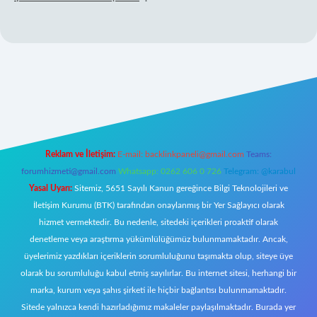
ipbett.net/
Reklam ve İletişim:
E-mail:
backlinkpaneli@gmail.com
Teams:
forumhizmeti@gmail.com
Whatsapp: 0262 606 0 726
Telegram: @karabul
Yasal Uyarı:
Sitemiz, 5651 Sayılı Kanun gereğince Bilgi Teknolojileri ve
İletişim Kurumu (BTK) tarafından onaylanmış bir Yer Sağlayıcı olarak
hizmet vermektedir. Bu nedenle, sitedeki içerikleri proaktif olarak
denetleme veya araştırma yükümlülüğümüz bulunmamaktadır. Ancak,
üyelerimiz yazdıkları içeriklerin sorumluluğunu taşımakta olup, siteye üye
olarak bu sorumluluğu kabul etmiş sayılırlar. Bu internet sitesi, herhangi bir
marka, kurum veya şahıs şirketi ile hiçbir bağlantısı bulunmamaktadır.
Sitede yalnızca kendi hazırladığımız makaleler paylaşılmaktadır. Burada yer