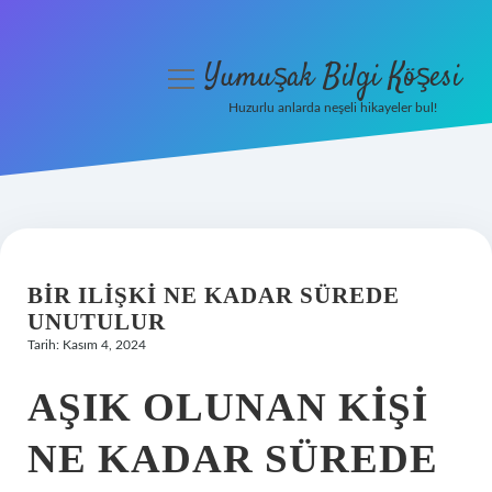
Yumuşak Bilgi Köşesi
menüyü
aç
Huzurlu anlarda neşeli hikayeler bul!
Anasayfa
Gizlilik Politikası
Yasal Uyarı
BIR ILIŞKI NE KADAR SÜREDE
Hakkımızda
UNUTULUR
Tarih: Kasım 4, 2024
AŞIK OLUNAN KIŞI
NE KADAR SÜREDE