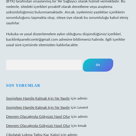
(BTK) tarafından onaylanmış bir Yer Sağlayıcı olarak hizmet vermektedir. Bu
nedenle, sitedeki içerikleri proaktif olarak denetleme veya araştırma
yükümlülüğümüz bulunmamaktadır. Ancak, üyelerimiz yazdıkları içeriklerin
sorumluluğunu taşımakta olup, siteye üye olarak bu sorumluluğu kabul etmiş
sayılırlar.
Hukuka ve yasal düzenlemelere aykırı olduğunu düşündüğünüz içerikleri,
backlinkpanelicomtr@gmail.com
adresine bildirmeniz halinde, ilgili içerikler
yasal süre içerisinde sitemizden kaldırılacaktır.
Arama
SON YORUMLAR
Sevişirken Hamile Kalmak Için Ne Yapılır
için
admin
Sevişirken Hamile Kalmak Için Ne Yapılır
için
Levent
Deprem Olacağında Gökyüzü Nasıl Olur
için
admin
Deprem Olacağında Gökyüzü Nasıl Olur
için
Irmak
Çikolatalı Lokma Tatlısı Kaç Kalori
için
admin