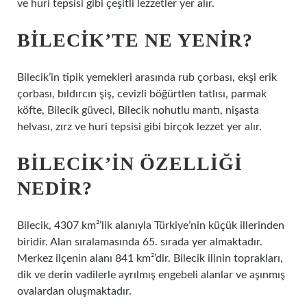
ve huri tepsisi gibi çeşitli lezzetler yer alır.
BILECIK’TE NE YENIR?
Bilecik’in tipik yemekleri arasında rub çorbası, ekşi erik
çorbası, bıldırcın şiş, cevizli böğürtlen tatlısı, parmak
köfte, Bilecik güveci, Bilecik nohutlu mantı, nişasta
helvası, zırz ve huri tepsisi gibi birçok lezzet yer alır.
BILECIK’IN ÖZELLIĞI
NEDIR?
Bilecik, 4307 km²’lik alanıyla Türkiye’nin küçük illerinden
biridir. Alan sıralamasında 65. sırada yer almaktadır.
Merkez ilçenin alanı 841 km²’dir. Bilecik ilinin toprakları,
dik ve derin vadilerle ayrılmış engebeli alanlar ve aşınmış
ovalardan oluşmaktadır.