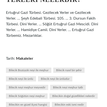
Ertuğrul Gazi Türbesi. Gezilecek Yerler ve Gezilecek
Yerler. … Şeyh Edebali Türbesi. 105. … 3. Dursun Fakih
Türbesi. Dini Yerler. … Söğüt Ertuğrul Gazi Mescidi. Dini
Yerler. … Hamidiye Camii. Dini Yerler. … Ertuğrul Gazi
Türbemiz. Mezarlıklar.
Tarih:
Makaleler
Bilecik Bozüyük neyi ile meşhur
Bilecik nasıl bir şehir
Bilecik neyi ile ünlü
Bilecik neyi ile ünlüdür
Bilecik neyi meşhur meyvedir
Bilecik neyi meşhur tatlı
Bilecik Söğütün neyi meşhur
Bilecikin doğal güzellikleri nelerdir
Bilecikin en güzel ilçesi hangisi
Bilecikin eski ismi nedir