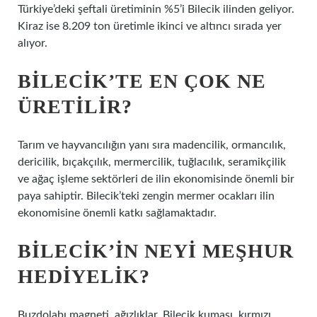
Türkiye’deki şeftali üretiminin %5’i Bilecik ilinden geliyor.
Kiraz ise 8.209 ton üretimle ikinci ve altıncı sırada yer
alıyor.
BILECIK’TE EN ÇOK NE
ÜRETILIR?
Tarım ve hayvancılığın yanı sıra madencilik, ormancılık,
dericilik, bıçakçılık, mermercilik, tuğlacılık, seramikçilik
ve ağaç işleme sektörleri de ilin ekonomisinde önemli bir
paya sahiptir. Bilecik’teki zengin mermer ocakları ilin
ekonomisine önemli katkı sağlamaktadır.
BILECIK’IN NEYI MEŞHUR
HEDIYELIK?
Buzdolabı magneti, ağızlıklar, Bilecik kumaşı, kırmızı