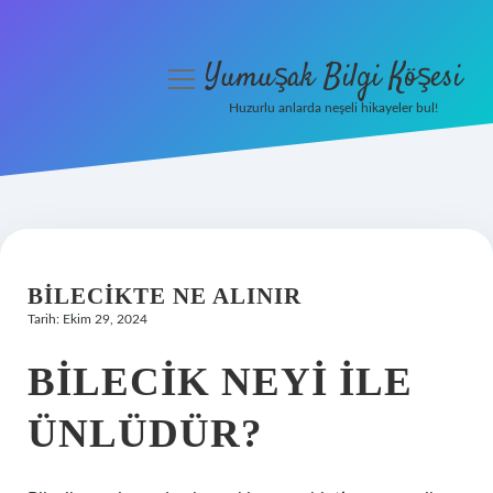
Yumuşak Bilgi Köşesi
menüyü
aç
Huzurlu anlarda neşeli hikayeler bul!
Anasayfa
Gizlilik Politikası
Yasal Uyarı
BILECIKTE NE ALINIR
Hakkımızda
Tarih: Ekim 29, 2024
BILECIK NEYI ILE
ÜNLÜDÜR?