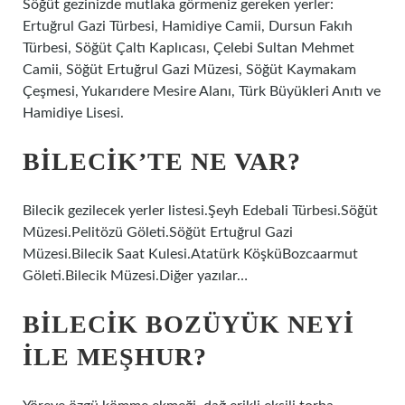
Söğüt gezinizde mutlaka görmeniz gereken yerler:
Ertuğrul Gazi Türbesi, Hamidiye Camii, Dursun Fakıh
Türbesi, Söğüt Çaltı Kaplıcası, Çelebi Sultan Mehmet
Camii, Söğüt Ertuğrul Gazi Müzesi, Söğüt Kaymakam
Çeşmesi, Yukarıdere Mesire Alanı, Türk Büyükleri Anıtı ve
Hamidiye Lisesi.
BILECIK’TE NE VAR?
Bilecik gezilecek yerler listesi.Şeyh Edebali Türbesi.Söğüt
Müzesi.Pelitözü Göleti.Söğüt Ertuğrul Gazi
Müzesi.Bilecik Saat Kulesi.Atatürk KöşküBozcaarmut
Göleti.Bilecik Müzesi.Diğer yazılar…
BILECIK BOZÜYÜK NEYI
ILE MEŞHUR?