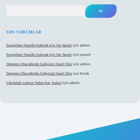
Arama
SON YORUMLAR
Sevişirken Hamile Kalmak Için Ne Yapılır
için
admin
Sevişirken Hamile Kalmak Için Ne Yapılır
için
Levent
Deprem Olacağında Gökyüzü Nasıl Olur
için
admin
Deprem Olacağında Gökyüzü Nasıl Olur
için
Irmak
Çikolatalı Lokma Tatlısı Kaç Kalori
için
admin
ett.net/