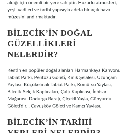
aldığı için önemli bir yere sahiptir. Huzurlu atmosferi,
yeşil vadileri ve tarihi yapısıyla adeta bir açık hava
müzesini andırmaktadır.
BILECIK’IN DOĞAL
GÜZELLIKLERI
NELERDIR?
Kentin en popüler doğal alanları Harmankaya Kanyonu
Tabiat Parkı, Pelitözü Göleti, Kınık Şelalesi, Uzunçam
Yaylası, Küçükelmalı Tabiat Parkı, Kömürsu Yaylası,
Bilecik-Selçik Kaplıcaları, Çaltı Kaplıcası, İnhisar
Mağarası, Dodurga Barajı, Çiçekli Yayla, Günyurdu
Göleti’dir. , Çavuşköy Göleti ve Kamçı Yaylası.
BILECIK’IN TARIHI
YERLERI NELERDIR?