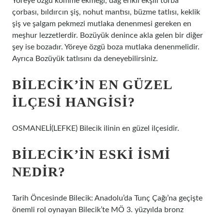
Yöreye özgü kömme ekmeği, dağ erikli ekşili torba
çorbası, bıldırcın şiş, nohut mantısı, büzme tatlısı, keklik
şiş ve şalgam pekmezi mutlaka denenmesi gereken en
meşhur lezzetlerdir. Bozüyük denince akla gelen bir diğer
şey ise bozadır. Yöreye özgü boza mutlaka denenmelidir.
Ayrıca Bozüyük tatlısını da deneyebilirsiniz.
BILECIK’IN EN GÜZEL
ILÇESI HANGISI?
OSMANELİ(LEFKE) Bilecik ilinin en güzel ilçesidir.
BILECIK’IN ESKI ISMI
NEDIR?
Tarih Öncesinde Bilecik: Anadolu’da Tunç Çağı’na geçişte
önemli rol oynayan Bilecik’te MÖ 3. yüzyılda bronz