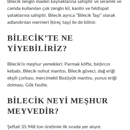
Bilecik zengin maden kaynaklarına sahiptir ve seramik ve
camda kullanılan çok zengin kil, kaolin ve feldispat
yataklarına sahiptir. Bilecik ayrıca “Bilecik Taşı” olarak
adlandırılan mermeri (kireç taşı) ile de bilinir.
BILECIK’TE NE
YIYEBILIRIZ?
Bilecik’in meşhur yemekleri: Parmak köfte, bıldırcın
kebabı, Bilecik nohut mantısı, Bilecik güveci, dağ eriği
ekşili çorbası, mercimekli Bozüyük mantısı, yunus eriği
dolması, Gök fasille.
BILECIK NEYI MEŞHUR
MEYVEDIR?
Şeftali 35.948 ton üretimle ilk sırada yer alıyor.