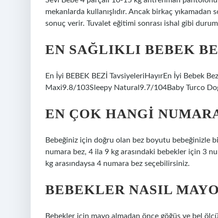
Sevi Bebe 4 parçalı 10-15 kg antrenman pantolonu d
mekanlarda kullanışlıdır. Ancak birkaç yıkamadan s
sonuç verir. Tuvalet eğitimi sonrası ishal gibi durum
EN SAĞLIKLI BEBEK BE
En İyi BEBEK BEZİ TavsiyeleriHayırEn İyi Bebek B
Maxi9.8/103Sleepy Natural9.7/104Baby Turco Do
EN ÇOK HANGI NUMARA
Bebeğiniz için doğru olan bez boyutu bebeğinizle bir
numara bez, 4 ila 9 kg arasındaki bebekler için 3 nu
kg arasındaysa 4 numara bez seçebilirsiniz.
BEBEKLER NASIL MAYO
Bebekler için mayo almadan önce göğüs ve bel ölçüler