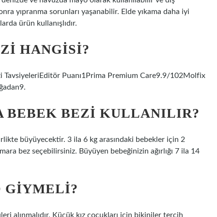
enizde ve havuzda mayo olarak kullanılabilir ve dış
onra yıpranma sorunları yaşanabilir. Elde yıkama daha iyi
larda ürün kullanışlıdır.
ZI HANGISI?
ezi TavsiyeleriEditör Puanı1Prima Premium Care9.9/102Molfix
ğadan9.
 BEBEK BEZI KULLANILIR?
likte büyüyecektir. 3 ila 6 kg arasındaki bebekler için 2
mara bez seçebilirsiniz. Büyüyen bebeğinizin ağırlığı 7 ila 14
 GIYMELI?
i alınmalıdır. Küçük kız çocukları için bikiniler tercih