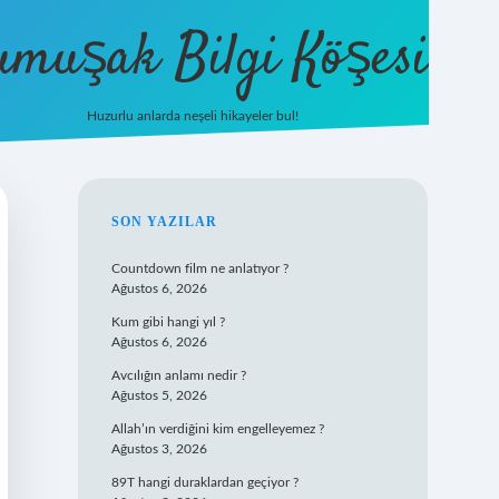
umuşak Bilgi Köşesi
Huzurlu anlarda neşeli hikayeler bul!
hiltonbet güncel giriş
https://tulipbett.n
SIDEBAR
SON YAZILAR
Countdown film ne anlatıyor ?
Ağustos 6, 2026
Kum gibi hangi yıl ?
Ağustos 6, 2026
Avcılığın anlamı nedir ?
Ağustos 5, 2026
Allah’ın verdiğini kim engelleyemez ?
Ağustos 3, 2026
89T hangi duraklardan geçiyor ?