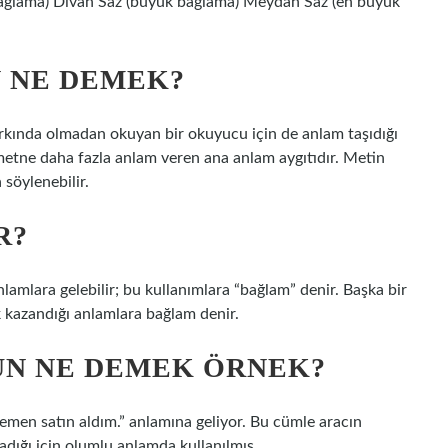
bağlama) Divan Saz (büyük bağlama) Meydan Saz (en büyük
 NE DEMEK?
rkında olmadan okuyan bir okuyucu için de anlam taşıdığı
 metne daha fazla anlam veren ana anlam aygıtıdır. Metin
söylenebilir.
R?
nlamlara gelebilir; bu kullanımlara “bağlam” denir. Başka bir
k kazandığı anlamlara bağlam denir.
N NE DEMEK ÖRNEK?
men satın aldım.” anlamına geliyor. Bu cümle aracın
uladığı için olumlu anlamda kullanılmış.