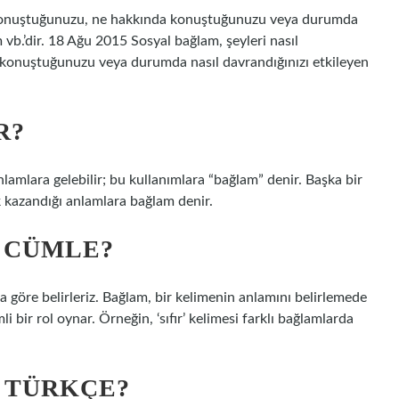
ıl konuştuğunuzu, ne hakkında konuştuğunuzu veya durumda
m vb.’dir. 18 Ağu 2015 Sosyal bağlam, şeyleri nasıl
 konuştuğunuzu veya durumda nasıl davrandığınızı etkileyen
R?
nlamlara gelebilir; bu kullanımlara “bağlam” denir. Başka bir
k kazandığı anlamlara bağlam denir.
 CÜMLE?
a göre belirleriz. Bağlam, bir kelimenin anlamını belirlemede
 bir rol oynar. Örneğin, ‘sıfır’ kelimesi farklı bağlamlarda
F TÜRKÇE?