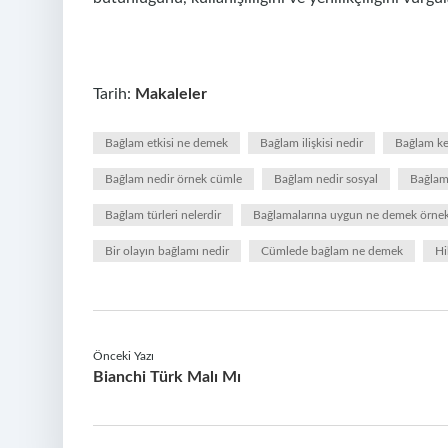
Tarih:
Makaleler
Bağlam etkisi ne demek
Bağlam ilişkisi nedir
Bağlam kel
Bağlam nedir örnek cümle
Bağlam nedir sosyal
Bağlam 
Bağlam türleri nelerdir
Bağlamalarına uygun ne demek örne
Bir olayın bağlamı nedir
Cümlede bağlam ne demek
Hi
Önceki Yazı
Bianchi Türk Malı Mı