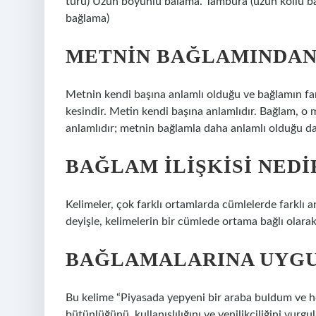
türü) Uzun boyunlu balama. Tambura (uzun kollu 
bağlama)
METNIN BAĞLAMINDAN
Metnin kendi başına anlamlı olduğu ve bağlamın fa
kesindir. Metin kendi başına anlamlıdır. Bağlam, o
anlamlıdır; metnin bağlamla daha anlamlı olduğu da 
BAĞLAM ILIŞKISI NEDI
Kelimeler, çok farklı ortamlarda cümlelerde farklı a
deyişle, kelimelerin bir cümlede ortama bağlı olara
BAĞLAMALARINA UYGU
Bu kelime “Piyasada yepyeni bir araba buldum ve he
bütünlüğünü, kullanışlılığını ve yenilikçiliğini vurg