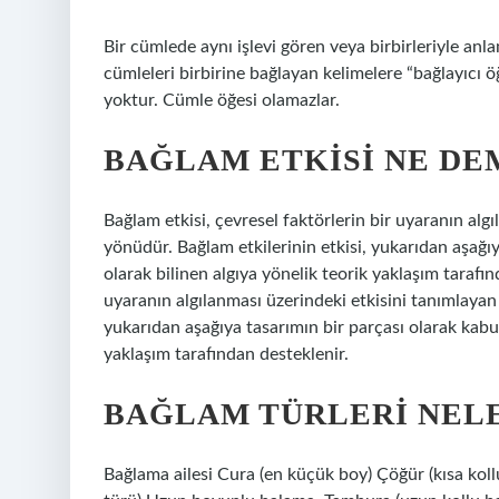
Bir cümlede aynı işlevi gören veya birbirleriyle anlam
cümleleri birbirine bağlayan kelimelere “bağlayıcı öğ
yoktur. Cümle öğesi olamazlar.
BAĞLAM ETKISI NE DE
Bağlam etkisi, çevresel faktörlerin bir uyaranın algı
yönüdür. Bağlam etkilerinin etkisi, yukarıdan aşağıya
olarak bilinen algıya yönelik teorik yaklaşım tarafın
uyaranın algılanması üzerindeki etkisini tanımlayan b
yukarıdan aşağıya tasarımın bir parçası olarak kabul 
yaklaşım tarafından desteklenir.
BAĞLAM TÜRLERI NEL
Bağlama ailesi Cura (en küçük boy) Çöğür (kısa koll