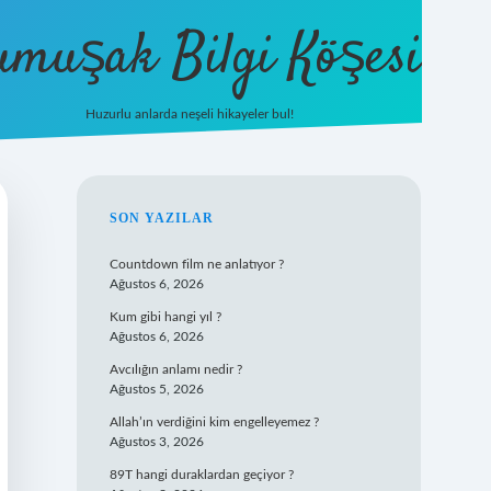
umuşak Bilgi Köşesi
Huzurlu anlarda neşeli hikayeler bul!
hiltonbet güncel giriş
https://tulipbett.n
SIDEBAR
SON YAZILAR
Countdown film ne anlatıyor ?
Ağustos 6, 2026
Kum gibi hangi yıl ?
Ağustos 6, 2026
Avcılığın anlamı nedir ?
Ağustos 5, 2026
Allah’ın verdiğini kim engelleyemez ?
Ağustos 3, 2026
89T hangi duraklardan geçiyor ?