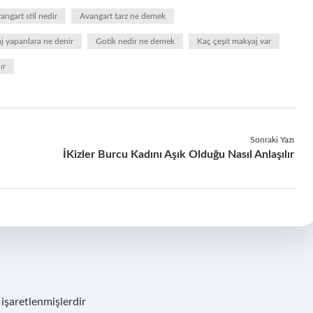
angart stil nedir
Avangart tarz ne demek
 yapanlara ne denir
Gotik nedir ne demek
Kaç çeşit makyaj var
ır
Sonraki Yazı
İKizler Burcu Kadını Aşık Olduğu Nasıl Anlaşılır
 işaretlenmişlerdir