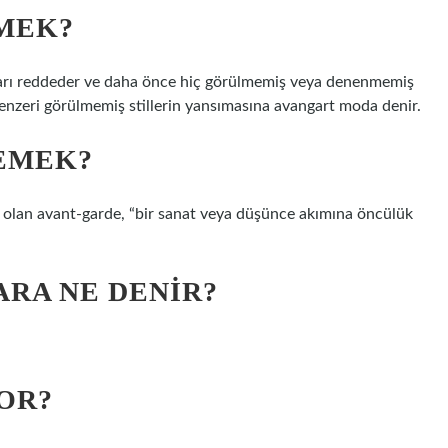
MEK?
aları reddeder ve daha önce hiç görülmemiş veya denenmemiş
enzeri görülmemiş stillerin yansımasına avangart moda denir.
EMEK?
ğı olan avant-garde, “bir sanat veya düşünce akımına öncülük
RA NE DENIR?
OR?