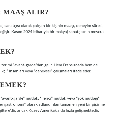
 MAAŞ ALIR?
j sanatçısı olarak çalışan bir kişinin maaşı, deneyim süresi,
 değişir. Kasım 2024 itibarıyla bir makyaj sanatçısının mevcut
MEK?
ri terimi “avant-garde”dan gelir. Hem Fransızcada hem de
nilikçi” insanları veya “deneysel” çalışmaları ifade eder.
DEMEK?
“avant-garde” mutfak, “ilerici” mutfak veya “şok mutfağı”
ler gastronomi” olarak adlandırılan tamamen yeni bir pişirme
giltere’dir, ancak Kuzey Amerika’da da hızla gelişmektedir.