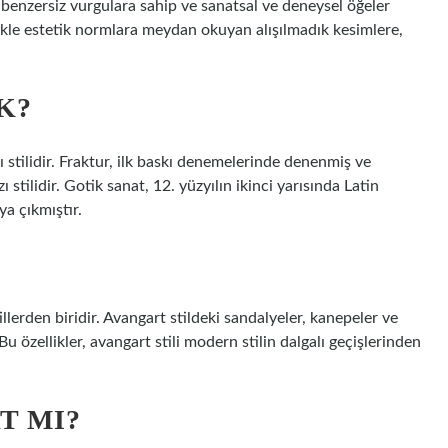
, benzersiz vurgulara sahip ve sanatsal ve deneysel öğeler
llikle estetik normlara meydan okuyan alışılmadık kesimlere,
K?
ı stilidir. Fraktur, ilk baskı denemelerinde denenmiş ve
ı stilidir. Gotik sanat, 12. yüzyılın ikinci yarısında Latin
a çıkmıştır.
llerden biridir. Avangart stildeki sandalyeler, kanepeler ve
Bu özellikler, avangart stili modern stilin dalgalı geçişlerinden
T MI?