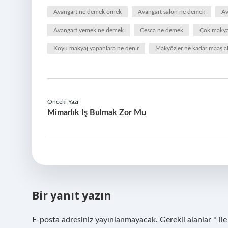
Avangart ne demek örnek
Avangart salon ne demek
Av
Avangart yemek ne demek
Cesca ne demek
Çok makyaj
Koyu makyaj yapanlara ne denir
Makyözler ne kadar maaş al
Önceki Yazı
Mimarlık Iş Bulmak Zor Mu
Bir yanıt yazın
E-posta adresiniz yayınlanmayacak.
Gerekli alanlar
*
ile