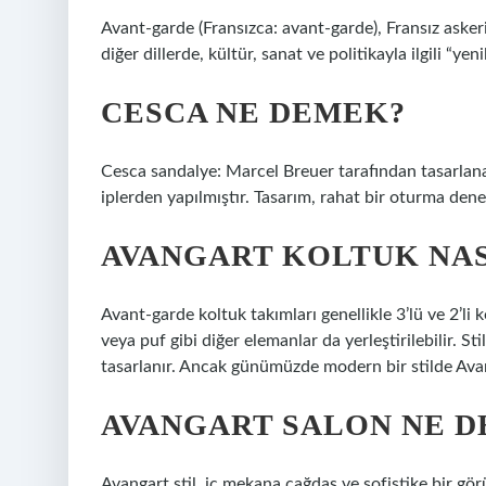
Avant-garde (Fransızca: avant-garde), Fransız aske
diğer dillerde, kültür, sanat ve politikayla ilgili “ye
CESCA NE DEMEK?
Cesca sandalye: Marcel Breuer tarafından tasarlan
iplerden yapılmıştır. Tasarım, rahat bir oturma dene
AVANGART KOLTUK NAS
Avant-garde koltuk takımları genellikle 3’lü ve 2’li
veya puf gibi diğer elemanlar da yerleştirilebilir. Sti
tasarlanır. Ancak günümüzde modern bir stilde Ava
AVANGART SALON NE 
Avangart stil, iç mekana çağdaş ve sofistike bir gör