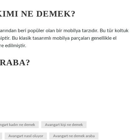
IMI NE DEMEK?
larından beri popüler olan bir mobilya tarzıdır. Bu tür koltuk
iptir. Bu klasik tasarımlı mobilya parçaları genellikle el
e edilmiştir.
ARABA?
ngart kadın ne demek
Avangart kişi ne demek
Avangart nasıl oluyor
Avangart ne demek araba