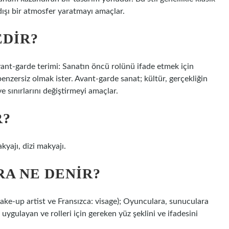
dışı bir atmosfer yaratmayı amaçlar.
EDIR?
Avant-garde terimi: Sanatın öncü rolünü ifade etmek için
benzersiz olmak ister. Avant-garde sanat; kültür, gerçekliğin
 sınırlarını değiştirmeyi amaçlar.
R?
yajı, dizi makyajı.
A NE DENIR?
make-up artist ve Fransızca: visage); Oyunculara, sunuculara
ygulayan ve rolleri için gereken yüz şeklini ve ifadesini