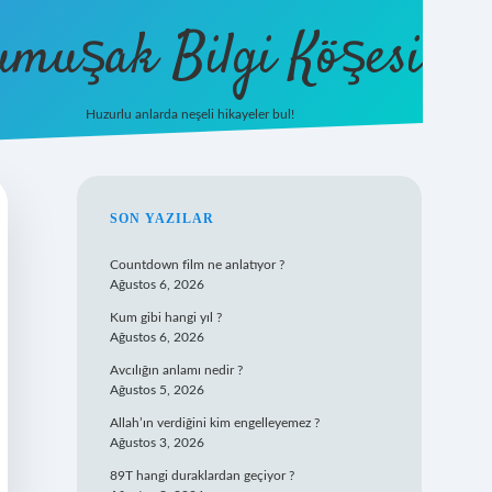
umuşak Bilgi Köşesi
Huzurlu anlarda neşeli hikayeler bul!
hiltonbet güncel giriş
https://tulipbett.n
SIDEBAR
SON YAZILAR
Countdown film ne anlatıyor ?
Ağustos 6, 2026
Kum gibi hangi yıl ?
Ağustos 6, 2026
Avcılığın anlamı nedir ?
Ağustos 5, 2026
Allah’ın verdiğini kim engelleyemez ?
Ağustos 3, 2026
89T hangi duraklardan geçiyor ?