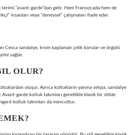
ri terimi “avant-garde”dan gelir. Hem Fransızcada hem de
nilikçi” insanları veya “deneysel” çalışmaları ifade eder.
an Cesca sandalye, krom kaplamalı çelik borular ve örgülü
yimi sağlar.
IL OLUR?
 koltuklardan oluşur. Ayrıca koltukların yanına sehpa, sandalye
l: Avant-garde koltuk takımları genellikle klasik bir stilde
ngard koltuk takımları da mevcuttur.
DEMEK?
ünüm kazandıran bir tasarım yönüdür. Bu stil genellikle klasik