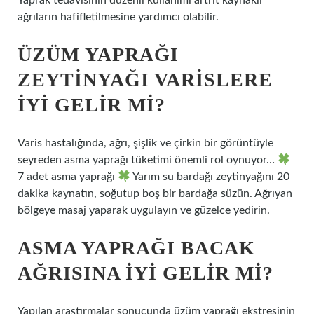
Yaprak tedavisinin düzenli kullanımı artrit kaynaklı
ağrıların hafifletilmesine yardımcı olabilir.
ÜZÜM YAPRAĞI
ZEYTINYAĞI VARISLERE
IYI GELIR MI?
Varis hastalığında, ağrı, şişlik ve çirkin bir görüntüyle
seyreden asma yaprağı tüketimi önemli rol oynuyor…
7 adet asma yaprağı
Yarım su bardağı zeytinyağını 20
dakika kaynatın, soğutup boş bir bardağa süzün. Ağrıyan
bölgeye masaj yaparak uygulayın ve güzelce yedirin.
ASMA YAPRAĞI BACAK
AĞRISINA IYI GELIR MI?
Yapılan araştırmalar sonucunda üzüm yaprağı ekstresinin