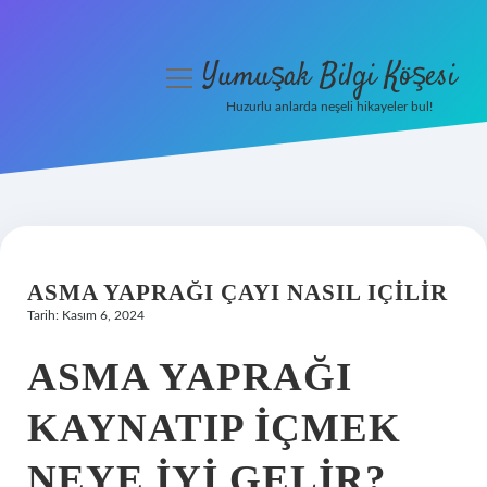
Yumuşak Bilgi Köşesi
menüyü
aç
Huzurlu anlarda neşeli hikayeler bul!
Anasayfa
Gizlilik Politikası
Yasal Uyarı
ASMA YAPRAĞI ÇAYI NASIL IÇILIR
Hakkımızda
Tarih: Kasım 6, 2024
ASMA YAPRAĞI
KAYNATIP IÇMEK
NEYE IYI GELIR?