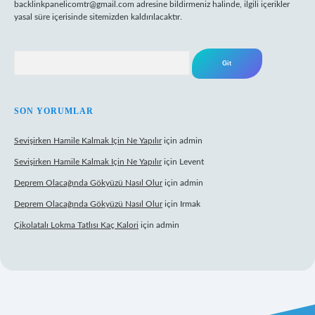
backlinkpanelicomtr@gmail.com
adresine bildirmeniz halinde, ilgili içerikler
yasal süre içerisinde sitemizden kaldırılacaktır.
Arama
SON YORUMLAR
Sevişirken Hamile Kalmak Için Ne Yapılır
için
admin
Sevişirken Hamile Kalmak Için Ne Yapılır
için
Levent
Deprem Olacağında Gökyüzü Nasıl Olur
için
admin
Deprem Olacağında Gökyüzü Nasıl Olur
için
Irmak
Çikolatalı Lokma Tatlısı Kaç Kalori
için
admin
t.net/