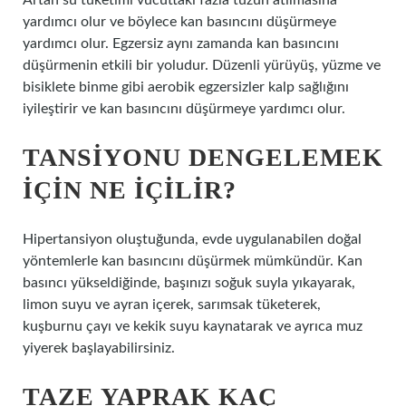
Artan su tüketimi vücuttaki fazla tuzun atılmasına
yardımcı olur ve böylece kan basıncını düşürmeye
yardımcı olur. Egzersiz aynı zamanda kan basıncını
düşürmenin etkili bir yoludur. Düzenli yürüyüş, yüzme ve
bisiklete binme gibi aerobik egzersizler kalp sağlığını
iyileştirir ve kan basıncını düşürmeye yardımcı olur.
TANSIYONU DENGELEMEK
IÇIN NE IÇILIR?
Hipertansiyon oluştuğunda, evde uygulanabilen doğal
yöntemlerle kan basıncını düşürmek mümkündür. Kan
basıncı yükseldiğinde, başınızı soğuk suyla yıkayarak,
limon suyu ve ayran içerek, sarımsak tüketerek,
kuşburnu çayı ve kekik suyu kaynatarak ve ayrıca muz
yiyerek başlayabilirsiniz.
TAZE YAPRAK KAÇ