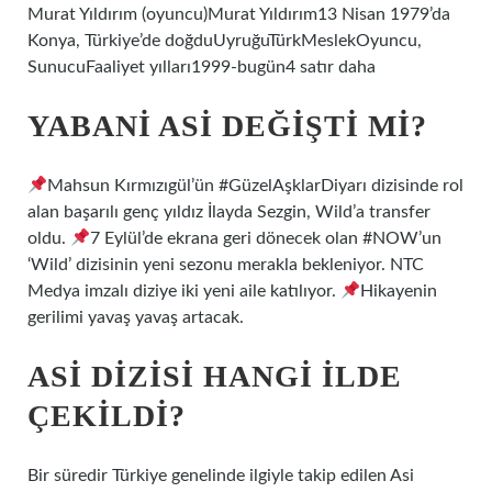
Murat Yıldırım (oyuncu)Murat Yıldırım13 Nisan 1979’da
Konya, Türkiye’de doğduUyruğuTürkMeslekOyuncu,
SunucuFaaliyet yılları1999-bugün4 satır daha
YABANI ASI DEĞIŞTI MI?
Mahsun Kırmızıgül’ün #GüzelAşklarDiyarı dizisinde rol
alan başarılı genç yıldız İlayda Sezgin, Wild’a transfer
oldu.
7 Eylül’de ekrana geri dönecek olan #NOW’un
‘Wild’ dizisinin yeni sezonu merakla bekleniyor. NTC
Medya imzalı diziye iki yeni aile katılıyor.
Hikayenin
gerilimi yavaş yavaş artacak.
ASI DIZISI HANGI ILDE
ÇEKILDI?
Bir süredir Türkiye genelinde ilgiyle takip edilen Asi