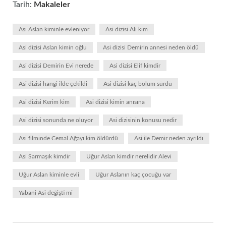
Tarih:
Makaleler
Asi Aslan kiminle evleniyor
Asi dizisi Ali kim
Asi dizisi Aslan kimin oğlu
Asi dizisi Demirin annesi neden öldü
Asi dizisi Demirin Evi nerede
Asi dizisi Elif kimdir
Asi dizisi hangi ilde çekildi
Asi dizisi kaç bölüm sürdü
Asi dizisi Kerim kim
Asi dizisi kimin anısına
Asi dizisi sonunda ne oluyor
Asi dizisinin konusu nedir
Asi filminde Cemal Ağayı kim öldürdü
Asi ile Demir neden ayrıldı
Asi Sarmaşık kimdir
Uğur Aslan kimdir nerelidir Alevi
Uğur Aslan kiminle evli
Uğur Aslanın kaç çocuğu var
Yabani Asi değişti mi