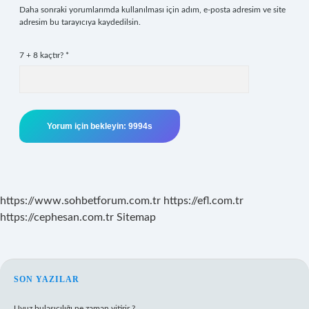
Daha sonraki yorumlarımda kullanılması için adım, e-posta adresim ve site
adresim bu tarayıcıya kaydedilsin.
7 + 8 kaçtır?
*
https://www.sohbetforum.com.tr
https://efl.com.tr
https://cephesan.com.tr
Sitemap
SIDEBAR
SON YAZILAR
Uyuz bulaşıcılığı ne zaman yitirir ?