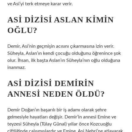
ve Asi’yi terk etmeye karar verir.
ASI DIZISI ASLAN KIMIN
OĞLU?
Demir, Asi’nin geçmişin acısını çıkarmasına izin verir.
Süheyla, Aslan’ın kendi çocuğu olduğunu öğrenince şok
olur. İhsan, ilk başta Aslan’ın Süheyla’nın oğlu olduğuna
inanmaz.
ASI DIZISI DEMIRIN
ANNESI NEDEN ÖLDÜ?
Demir Doğan’ın başarılı bir iş adamı olarak şehre
gelmesiyle hayatları değişir. Demir’in annesi Emine ve
teyzesi Süheyla (Tülay Günal) yıllar önce Kozcuoğlu
çiftliğinde çalışmışlardır ve Emine, Asi Nehri’ne atlayarak