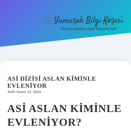
Yumuşak Bilgi Köşesi
menüyü
aç
Huzurlu anlarda neşeli hikayeler bul!
Anasayfa
Gizlilik Politikası
Yasal Uyarı
ASI DIZISI ASLAN KIMINLE
Hakkımızda
EVLENIYOR
Tarih: Kasım 13, 2024
ASI ASLAN KIMINLE
EVLENIYOR?