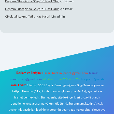
Deprem Olacağında Gökyüzü Nasıl Olur
için
admin
Deprem Olacağında Gökyüzü Nasıl Olur
için
Irmak
Çikolatalı Lokma Tatlısı Kaç Kalori
için
admin
pbett.net/
Reklam ve İletişim:
E-mail:
backlinkpaneli@gmail.com
Teams:
forumhizmeti@gmail.com
Whatsapp: 0262 606 0 726
Telegram: @karabul
Yasal Uyarı:
Sitemiz, 5651 Sayılı Kanun gereğince Bilgi Teknolojileri ve
İletişim Kurumu (BTK) tarafından onaylanmış bir Yer Sağlayıcı olarak
hizmet vermektedir. Bu nedenle, sitedeki içerikleri proaktif olarak
denetleme veya araştırma yükümlülüğümüz bulunmamaktadır. Ancak,
üyelerimiz yazdıkları içeriklerin sorumluluğunu taşımakta olup, siteye üye