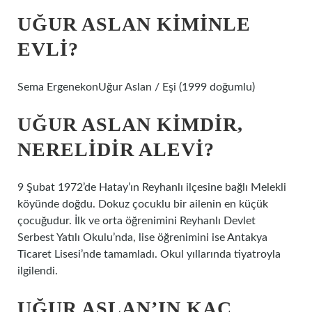
UĞUR ASLAN KIMINLE
EVLI?
Sema ErgenekonUğur Aslan / Eşi (1999 doğumlu)
UĞUR ASLAN KIMDIR,
NERELIDIR ALEVI?
9 Şubat 1972’de Hatay’ın Reyhanlı ilçesine bağlı Melekli
köyünde doğdu. Dokuz çocuklu bir ailenin en küçük
çocuğudur. İlk ve orta öğrenimini Reyhanlı Devlet
Serbest Yatılı Okulu’nda, lise öğrenimini ise Antakya
Ticaret Lisesi’nde tamamladı. Okul yıllarında tiyatroyla
ilgilendi.
UĞUR ASLAN’IN KAÇ