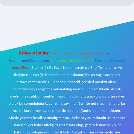
.net/
Reklam ve İletişim:
E-mail:
backlinkpaneli@gmail.com
Teams:
forumhizmeti@gmail.com
Whatsapp: 0262 606 0 726
Telegram: @karabul
Yasal Uyarı:
Sitemiz, 5651 Sayılı Kanun gereğince Bilgi Teknolojileri ve
İletişim Kurumu (BTK) tarafından onaylanmış bir Yer Sağlayıcı olarak
hizmet vermektedir. Bu nedenle, sitedeki içerikleri proaktif olarak
denetleme veya araştırma yükümlülüğümüz bulunmamaktadır. Ancak,
üyelerimiz yazdıkları içeriklerin sorumluluğunu taşımakta olup, siteye üye
olarak bu sorumluluğu kabul etmiş sayılırlar. Bu internet sitesi, herhangi bir
marka, kurum veya şahıs şirketi ile hiçbir bağlantısı bulunmamaktadır.
Sitede yalnızca kendi hazırladığımız makaleler paylaşılmaktadır. Burada yer
alan içerikler haber niteliği taşımamakta olup, gerçek kurum ve kişiler
hakkında paylaşım yapılmamaktadır. Gerçek kurum ve kişiler ile isim