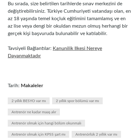
Bu sırada, size belirtilen tarihlerde sınav merkezini de
değiştirebilirsiniz. Türkiye Cumhuriyeti vatandaşı olan, en
az 18 yaşında temel koçluk eğitimini tamamlamış ve en
az lise veya dengi bir okuldan mezun olmuş herhangi bir
gerçek kişi başvuruda bulunabilir ve katılabilir.
Tavsiyeli Bağlantılar:
Kanunilik Ilkesi Nereye
Dayanmaktadır
Tarih:
Makaleler
2 yıllık BESYO var mı
2 yıllık spor bölümü var mı
Antrenör ne kadar maaş alır
Antrenör olmak için hangi bölüm okunmalı
Antrenör olmak için KPSS şart mı
Antrenörlük 2 yıllık var mı