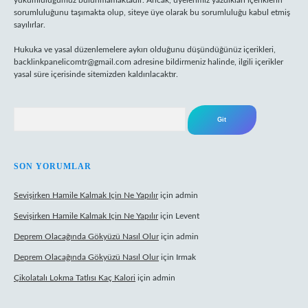
yükümlülüğümüz bulunmamaktadır. Ancak, üyelerimiz yazdıkları içeriklerin
sorumluluğunu taşımakta olup, siteye üye olarak bu sorumluluğu kabul etmiş
sayılırlar.
Hukuka ve yasal düzenlemelere aykırı olduğunu düşündüğünüz içerikleri,
backlinkpanelicomtr@gmail.com
adresine bildirmeniz halinde, ilgili içerikler
yasal süre içerisinde sitemizden kaldırılacaktır.
Arama
SON YORUMLAR
Sevişirken Hamile Kalmak Için Ne Yapılır
için
admin
Sevişirken Hamile Kalmak Için Ne Yapılır
için
Levent
Deprem Olacağında Gökyüzü Nasıl Olur
için
admin
Deprem Olacağında Gökyüzü Nasıl Olur
için
Irmak
Çikolatalı Lokma Tatlısı Kaç Kalori
için
admin