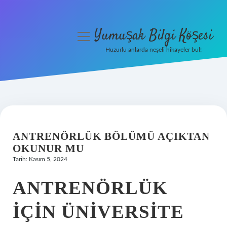
Yumuşak Bilgi Köşesi
menüyü
aç
Huzurlu anlarda neşeli hikayeler bul!
Anasayfa
Gizlilik Politikası
Yasal Uyarı
ANTRENÖRLÜK BÖLÜMÜ AÇIKTAN
Hakkımızda
OKUNUR MU
Tarih: Kasım 5, 2024
ANTRENÖRLÜK
IÇIN ÜNIVERSITE