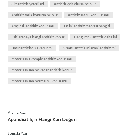
3 lt antifriz yeterli mi
Antifiriz çok olursa ne olur
Antifiriz fazla konursa ne olur
Antifriz saf su konulur mu
Araç full antifiriz konur mu
En iyi antifriz markası hangisi
Eski arabaya hangi antifiriz konur
Hangi renk antifriz daha iyi
Hazır antifrize su katılır mı
Kırmızı antifriz mi mavi antifriz mi
Motor suyu komple antifiriz konur mu
Motor suyuna ne kadar antifiriz konur
Motor suyuna normal su konur mu
Önceki Yazı
Apandisit Için Hangi Kan Değeri
Sonraki Yazı