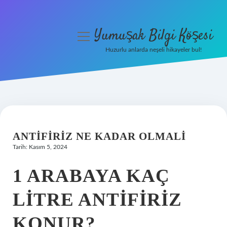
Yumuşak Bilgi Köşesi
menüyü
aç
Huzurlu anlarda neşeli hikayeler bul!
Anasayfa
Gizlilik Politikası
Yasal Uyarı
ANTIFIRIZ NE KADAR OLMALI
Hakkımızda
Tarih: Kasım 5, 2024
1 ARABAYA KAÇ
LITRE ANTIFIRIZ
KONUR?