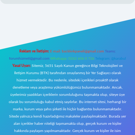
ett.net/
Reklam ve İletişim:
E-mail:
backlinkpaneli@gmail.com
Teams:
forumhizmeti@gmail.com
Whatsapp: 0262 606 0 726
Telegram: @karabul
Yasal Uyarı:
Sitemiz, 5651 Sayılı Kanun gereğince Bilgi Teknolojileri ve
İletişim Kurumu (BTK) tarafından onaylanmış bir Yer Sağlayıcı olarak
hizmet vermektedir. Bu nedenle, sitedeki içerikleri proaktif olarak
denetleme veya araştırma yükümlülüğümüz bulunmamaktadır. Ancak,
üyelerimiz yazdıkları içeriklerin sorumluluğunu taşımakta olup, siteye üye
olarak bu sorumluluğu kabul etmiş sayılırlar. Bu internet sitesi, herhangi bir
marka, kurum veya şahıs şirketi ile hiçbir bağlantısı bulunmamaktadır.
Sitede yalnızca kendi hazırladığımız makaleler paylaşılmaktadır. Burada yer
alan içerikler haber niteliği taşımamakta olup, gerçek kurum ve kişiler
hakkında paylaşım yapılmamaktadır. Gerçek kurum ve kişiler ile isim