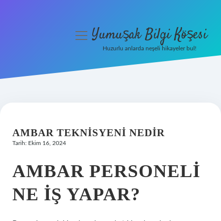
Yumuşak Bilgi Köşesi
menüyü
aç
Huzurlu anlarda neşeli hikayeler bul!
Anasayfa
Gizlilik Politikası
Yasal Uyarı
AMBAR TEKNISYENI NEDIR
Hakkımızda
Tarih: Ekim 16, 2024
AMBAR PERSONELI
NE IŞ YAPAR?