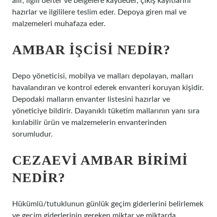
alır, ilgili defter ve belgelere kaydeder, çıkış kayıtlarını
hazırlar ve ilgililere teslim eder. Depoya giren mal ve
malzemeleri muhafaza eder.
AMBAR IŞCISI NEDIR?
Depo yöneticisi, mobilya ve malları depolayan, malları
havalandıran ve kontrol ederek envanteri koruyan kişidir.
Depodaki malların envanter listesini hazırlar ve
yöneticiye bildirir. Dayanıklı tüketim mallarının yanı sıra
kırılabilir ürün ve malzemelerin envanterinden
sorumludur.
CEZAEVI AMBAR BIRIMI
NEDIR?
Hükümlü/tutuklunun günlük geçim giderlerini belirlemek
ve geçim giderlerinin gereken miktar ve miktarda