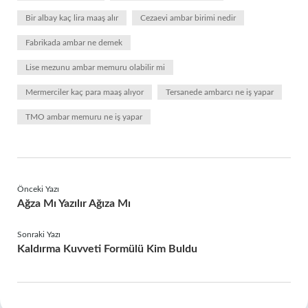
Bir albay kaç lira maaş alır
Cezaevi ambar birimi nedir
Fabrikada ambar ne demek
Lise mezunu ambar memuru olabilir mi
Mermerciler kaç para maaş alıyor
Tersanede ambarcı ne iş yapar
TMO ambar memuru ne iş yapar
Önceki Yazı
Ağza Mı Yazılır Ağıza Mı
Sonraki Yazı
Kaldırma Kuvveti Formülü Kim Buldu