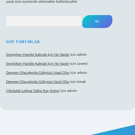
yasal süre içerisinde sitemizden kaldırılacaktır.
Arama
SON YORUMLAR
Sevişirken Hamile Kalmak Için Ne Yapılır
için
admin
Sevişirken Hamile Kalmak Için Ne Yapılır
için
Levent
Deprem Olacağında Gökyüzü Nasıl Olur
için
admin
Deprem Olacağında Gökyüzü Nasıl Olur
için
Irmak
Çikolatalı Lokma Tatlısı Kaç Kalori
için
admin
nbet güncel giriş
https://tulipbett.net/