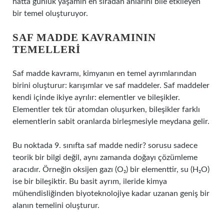
hatta günlük yaşamın en sıradan anlarını bile etkileyen
bir temel oluşturuyor.
SAF MADDE KAVRAMININ
TEMELLERI
Saf madde kavramı, kimyanın en temel ayrımlarından
birini oluşturur: karışımlar ve saf maddeler. Saf maddeler
kendi içinde ikiye ayrılır: elementler ve bileşikler.
Elementler tek tür atomdan oluşurken, bileşikler farklı
elementlerin sabit oranlarda birleşmesiyle meydana gelir.
Bu noktada 9. sınıfta saf madde nedir? sorusu sadece
teorik bir bilgi değil, aynı zamanda doğayı çözümleme
aracıdır. Örneğin oksijen gazı (O₂) bir elementtir, su (H₂O)
ise bir bileşiktir. Bu basit ayrım, ileride kimya
mühendisliğinden biyoteknolojiye kadar uzanan geniş bir
alanın temelini oluşturur.