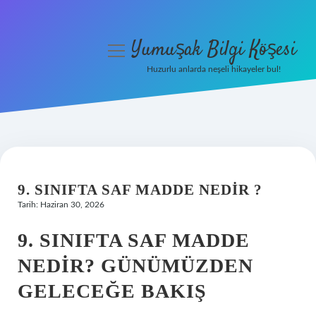
Yumuşak Bilgi Köşesi
menüyü
aç
Huzurlu anlarda neşeli hikayeler bul!
Anasayfa
Gizlilik Politikası
Yasal Uyarı
9. SINIFTA SAF MADDE NEDIR ?
Hakkımızda
Tarih: Haziran 30, 2026
9. SINIFTA SAF MADDE
NEDIR? GÜNÜMÜZDEN
GELECEĞE BAKIŞ