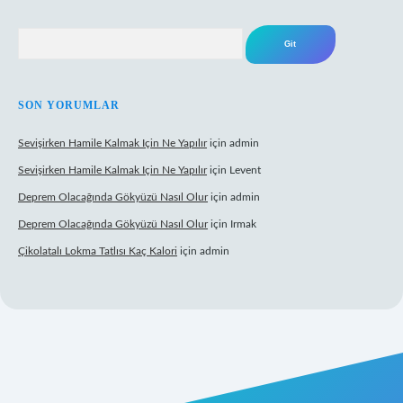
Arama
SON YORUMLAR
Sevişirken Hamile Kalmak Için Ne Yapılır
için
admin
Sevişirken Hamile Kalmak Için Ne Yapılır
için
Levent
Deprem Olacağında Gökyüzü Nasıl Olur
için
admin
Deprem Olacağında Gökyüzü Nasıl Olur
için
Irmak
Çikolatalı Lokma Tatlısı Kaç Kalori
için
admin
tt.net/