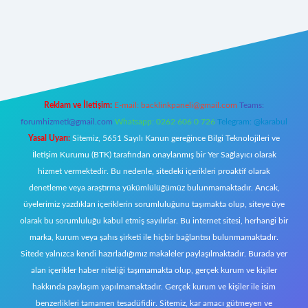
lipbett.net/
Reklam ve İletişim:
E-mail:
backlinkpaneli@gmail.com
Teams:
forumhizmeti@gmail.com
Whatsapp: 0262 606 0 726
Telegram: @karabul
Yasal Uyarı:
Sitemiz, 5651 Sayılı Kanun gereğince Bilgi Teknolojileri ve
İletişim Kurumu (BTK) tarafından onaylanmış bir Yer Sağlayıcı olarak
hizmet vermektedir. Bu nedenle, sitedeki içerikleri proaktif olarak
denetleme veya araştırma yükümlülüğümüz bulunmamaktadır. Ancak,
üyelerimiz yazdıkları içeriklerin sorumluluğunu taşımakta olup, siteye üye
olarak bu sorumluluğu kabul etmiş sayılırlar. Bu internet sitesi, herhangi bir
marka, kurum veya şahıs şirketi ile hiçbir bağlantısı bulunmamaktadır.
Sitede yalnızca kendi hazırladığımız makaleler paylaşılmaktadır. Burada yer
alan içerikler haber niteliği taşımamakta olup, gerçek kurum ve kişiler
hakkında paylaşım yapılmamaktadır. Gerçek kurum ve kişiler ile isim
benzerlikleri tamamen tesadüfidir. Sitemiz, kar amacı gütmeyen ve