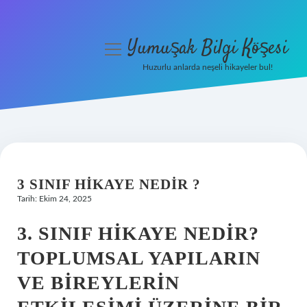
Yumuşak Bilgi Köşesi
menüyü
aç
Huzurlu anlarda neşeli hikayeler bul!
Anasayfa
Gizlilik Politikası
Yasal Uyarı
3 SINIF HIKAYE NEDIR ?
Hakkımızda
Tarih: Ekim 24, 2025
3. SINIF HIKAYE NEDIR?
TOPLUMSAL YAPILARIN
VE BIREYLERIN