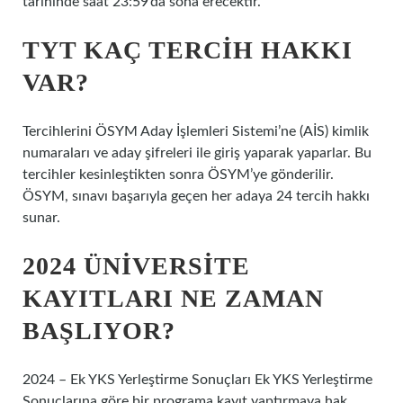
tarihinde saat 23:59’da sona erecektir.
TYT KAÇ TERCIH HAKKI
VAR?
Tercihlerini ÖSYM Aday İşlemleri Sistemi’ne (AİS) kimlik
numaraları ve aday şifreleri ile giriş yaparak yaparlar. Bu
tercihler kesinleştikten sonra ÖSYM’ye gönderilir.
ÖSYM, sınavı başarıyla geçen her adaya 24 tercih hakkı
sunar.
2024 ÜNIVERSITE
KAYITLARI NE ZAMAN
BAŞLIYOR?
2024 – Ek YKS Yerleştirme Sonuçları Ek YKS Yerleştirme
Sonuçlarına göre bir programa kayıt yaptırmaya hak