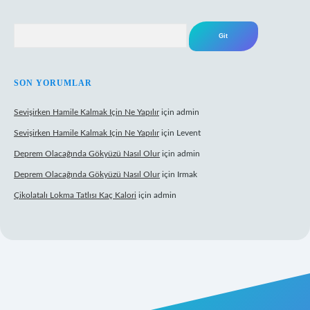
Arama
SON YORUMLAR
Sevişirken Hamile Kalmak Için Ne Yapılır
için
admin
Sevişirken Hamile Kalmak Için Ne Yapılır
için
Levent
Deprem Olacağında Gökyüzü Nasıl Olur
için
admin
Deprem Olacağında Gökyüzü Nasıl Olur
için
Irmak
Çikolatalı Lokma Tatlısı Kaç Kalori
için
admin
.net/