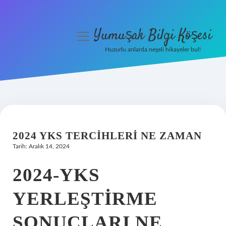
Yumuşak Bilgi Köşesi
menüyü
aç
Huzurlu anlarda neşeli hikayeler bul!
Anasayfa
Gizlilik Politikası
Yasal Uyarı
2024 YKS TERCIHLERI NE ZAMAN
Hakkımızda
Tarih: Aralık 14, 2024
2024-YKS
YERLEŞTIRME
SONUÇLARI NE