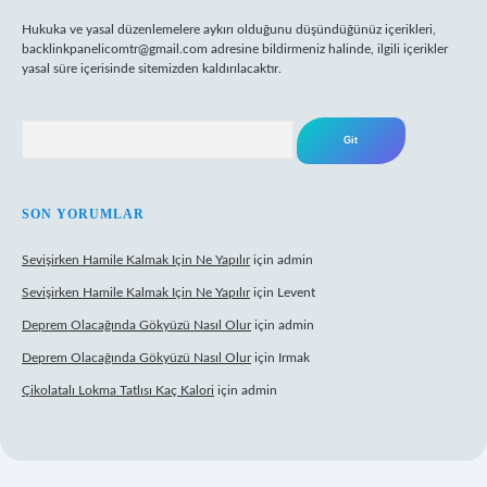
Hukuka ve yasal düzenlemelere aykırı olduğunu düşündüğünüz içerikleri,
backlinkpanelicomtr@gmail.com
adresine bildirmeniz halinde, ilgili içerikler
yasal süre içerisinde sitemizden kaldırılacaktır.
Arama
SON YORUMLAR
Sevişirken Hamile Kalmak Için Ne Yapılır
için
admin
Sevişirken Hamile Kalmak Için Ne Yapılır
için
Levent
Deprem Olacağında Gökyüzü Nasıl Olur
için
admin
Deprem Olacağında Gökyüzü Nasıl Olur
için
Irmak
Çikolatalı Lokma Tatlısı Kaç Kalori
için
admin