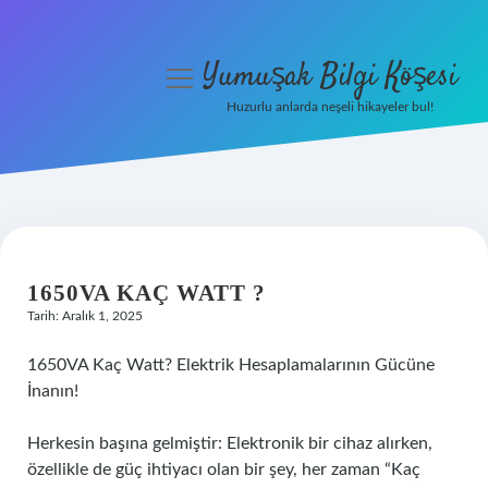
Yumuşak Bilgi Köşesi
menüyü
aç
Huzurlu anlarda neşeli hikayeler bul!
Anasayfa
Gizlilik Politikası
Yasal Uyarı
1650VA KAÇ WATT ?
Hakkımızda
Tarih: Aralık 1, 2025
1650VA Kaç Watt? Elektrik Hesaplamalarının Gücüne
İnanın!
Herkesin başına gelmiştir: Elektronik bir cihaz alırken,
özellikle de güç ihtiyacı olan bir şey, her zaman “Kaç