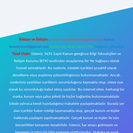
tulipbett.net/
Reklam ve İletişim:
E-mail:
backlinkpaneli@gmail.com
Teams:
forumhizmeti@gmail.com
Whatsapp: 0262 606 0 726
Telegram: @karabul
Yasal Uyarı:
Sitemiz, 5651 Sayılı Kanun gereğince Bilgi Teknolojileri ve
İletişim Kurumu (BTK) tarafından onaylanmış bir Yer Sağlayıcı olarak
hizmet vermektedir. Bu nedenle, sitedeki içerikleri proaktif olarak
denetleme veya araştırma yükümlülüğümüz bulunmamaktadır. Ancak,
üyelerimiz yazdıkları içeriklerin sorumluluğunu taşımakta olup, siteye üye
olarak bu sorumluluğu kabul etmiş sayılırlar. Bu internet sitesi, herhangi bir
marka, kurum veya şahıs şirketi ile hiçbir bağlantısı bulunmamaktadır.
Sitede yalnızca kendi hazırladığımız makaleler paylaşılmaktadır. Burada yer
alan içerikler haber niteliği taşımamakta olup, gerçek kurum ve kişiler
hakkında paylaşım yapılmamaktadır. Gerçek kurum ve kişiler ile isim
benzerlikleri tamamen tesadüfidir. Sitemiz, kar amacı gütmeyen ve
tamamen ücretsiz bir bilgi paylaşım platformudur. Hukuka ve yasal