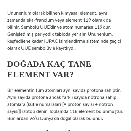
Ununenium olarak bilinen kimyasal element, aynı
zamanda eka-francium veya element 119 olarak da
bilinir. Sembolü UUE’dir ve atom numarası 119’dur.
Genişletilmiş periyodik tabloda yer alır. Ununenium,
keşfedilene kadar IUPAC isimlendirme sisteminde geçici
olarak UUE sembolüyle kayıtlıydı.
DOĞADA KAÇ TANE
ELEMENT VAR?
Bir elementin tüm atomları aynı sayıda protona sahiptir.
Aynı sayıda protona ancak farklı sayıda nötrona sahip
atomlara (kütle numaraları [= proton sayısı + nötron
sayısı]) izotop denir. Toplamda 118 element bulunmuştur.
Bunlardan 96’sı Dünya’da doğal olarak bulunur.