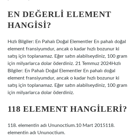
EN DEĞERLI ELEMENT
HANGISI?
Hızlı Bilgiler: En Pahalı Doğal Elementler En pahalı doğal
element fransiyumdur, ancak o kadar hızlı bozunur ki
satış için toplanamaz. Eğer satın alabilseydiniz, 100 gram
için milyarlarca dolar öderdiniz. 21 Temmuz 2024Hızlı
Bilgiler: En Pahalı Doğal Elementler En pahalı doğal
element fransiyumdur, ancak o kadar hızlı bozunur ki
satış için toplanamaz. Eğer satın alabilseydiniz, 100 gram
için milyarlarca dolar öderdiniz.
118 ELEMENT HANGILERI?
118. elementin adı Ununoctium.10 Mart 2015118.
elementin adı Ununoctium.