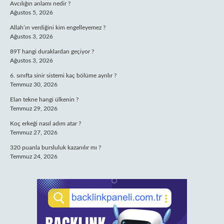
Avcılığın anlamı nedir ?
Ağustos 5, 2026
Allah’ın verdiğini kim engelleyemez ?
Ağustos 3, 2026
89T hangi duraklardan geçiyor ?
Ağustos 3, 2026
6. sınıfta sinir sistemi kaç bölüme ayrılır ?
Temmuz 30, 2026
Elan tekne hangi ülkenin ?
Temmuz 29, 2026
Koç erkeği nasıl adım atar ?
Temmuz 27, 2026
320 puanla bursluluk kazanılır mı ?
Temmuz 24, 2026