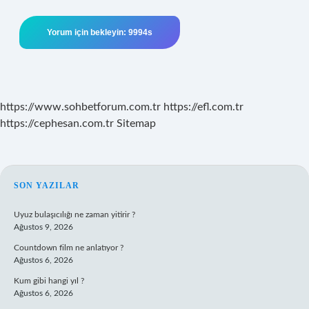
https://www.sohbetforum.com.tr
https://efl.com.tr
https://cephesan.com.tr
Sitemap
SIDEBAR
SON YAZILAR
Uyuz bulaşıcılığı ne zaman yitirir ?
Ağustos 9, 2026
Countdown film ne anlatıyor ?
Ağustos 6, 2026
Kum gibi hangi yıl ?
Ağustos 6, 2026