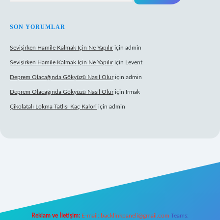
SON YORUMLAR
Sevişirken Hamile Kalmak Için Ne Yapılır
için
admin
Sevişirken Hamile Kalmak Için Ne Yapılır
için
Levent
Deprem Olacağında Gökyüzü Nasıl Olur
için
admin
Deprem Olacağında Gökyüzü Nasıl Olur
için
Irmak
Çikolatalı Lokma Tatlısı Kaç Kalori
için
admin
ett.net/
Reklam ve İletişim:
E-mail:
backlinkpaneli@gmail.com
Teams: