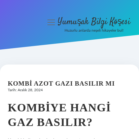
Yumuşak Bilgi Köşesi
menüyü
aç
Huzurlu anlarda neşeli hikayeler bul!
Anasayfa
Gizlilik Politikası
Yasal Uyarı
KOMBI AZOT GAZI BASILIR MI
Hakkımızda
Tarih: Aralık 28, 2024
KOMBIYE HANGI
GAZ BASILIR?