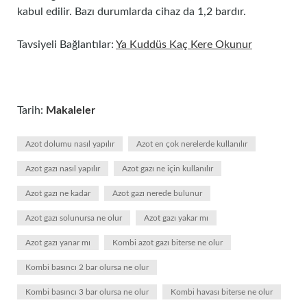
kabul edilir. Bazı durumlarda cihaz da 1,2 bardır.
Tavsiyeli Bağlantılar:
Ya Kuddüs Kaç Kere Okunur
Tarih:
Makaleler
Azot dolumu nasıl yapılır
Azot en çok nerelerde kullanılır
Azot gazı nasıl yapılır
Azot gazı ne için kullanılır
Azot gazı ne kadar
Azot gazı nerede bulunur
Azot gazı solunursa ne olur
Azot gazı yakar mı
Azot gazı yanar mı
Kombi azot gazı biterse ne olur
Kombi basıncı 2 bar olursa ne olur
Kombi basıncı 3 bar olursa ne olur
Kombi havası biterse ne olur