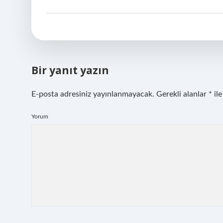
Bir yanıt yazın
E-posta adresiniz yayınlanmayacak.
Gerekli alanlar
*
ile
Yorum