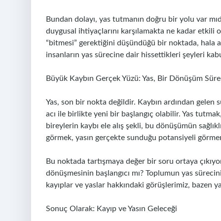
Bundan dolayı, yas tutmanın doğru bir yolu var mıdı
duygusal ihtiyaçlarını karşılamakta ne kadar etkili o
“bitmesi” gerektiğini düşündüğü bir noktada, hala 
insanların yas sürecine dair hissettikleri şeyleri ka
Büyük Kaybın Gerçek Yüzü: Yas, Bir Dönüşüm Süre
Yas, son bir nokta değildir. Kaybın ardından gelen 
acı ile birlikte yeni bir başlangıç olabilir. Yas tu
bireylerin kaybı ele alış şekli, bu dönüşümün sağlıkl
görmek, yasın gerçekte sunduğu potansiyeli görmem
Bu noktada tartışmaya değer bir soru ortaya çıkıyor
dönüşmesinin başlangıcı mı? Toplumun yas sürecini 
kayıplar ve yaslar hakkındaki görüşlerimiz, bazen ya
Sonuç Olarak: Kayıp ve Yasın Geleceği