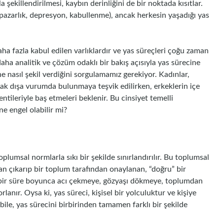
 şekillendirilmesi, kaybın derinliğini de bir noktada kısıtlar.
, pazarlık, depresyon, kabullenme), ancak herkesin yaşadığı yas
ha fazla kabul edilen varlıklardır ve yas süreçleri çoğu zaman
aha analitik ve çözüm odaklı bir bakış açısıyla yas sürecine
ne nasıl şekil verdiğini sorgulamamız gerekiyor. Kadınlar,
rak dışa vurumda bulunmaya teşvik edilirken, erkeklerin içe
tileriyle baş etmeleri beklenir. Bu cinsiyet temelli
ine engel olabilir mi?
plumsal normlarla sıkı bir şekilde sınırlandırılır. Bu toplumsal
an çıkarıp bir toplum tarafından onaylanan, “doğru” bir
li bir süre boyunca acı çekmeye, gözyaşı dökmeye, toplumdan
anır. Oysa ki, yas süreci, kişisel bir yolculuktur ve kişiye
bile, yas sürecini birbirinden tamamen farklı bir şekilde