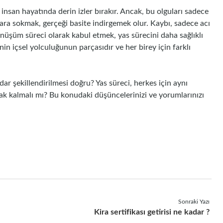
insan hayatında derin izler bırakır. Ancak, bu olguları sadece
lara sokmak, gerçeği basite indirgemek olur. Kaybı, sadece acı
nüşüm süreci olarak kabul etmek, yas sürecini daha sağlıklı
inin içsel yolculuğunun parçasıdır ve her birey için farklı
dar şekillendirilmesi doğru? Yas süreci, herkes için aynı
rak kalmalı mı? Bu konudaki düşüncelerinizi ve yorumlarınızı
Sonraki Yazı
Kira sertifikası getirisi ne kadar ?