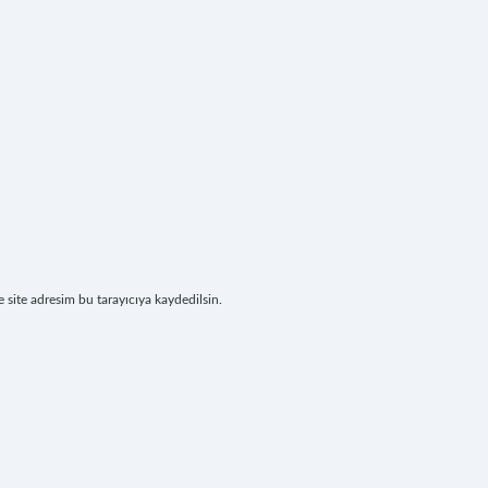
site adresim bu tarayıcıya kaydedilsin.