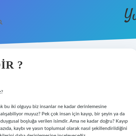
Y
IR ?
z?
ak bu iki olguyu biz insanlar ne kadar derinlemesine
alışabiliyor muyuz? Pek çok insan için kayıp, bir şeyin ya da
 duygusal boşluğa verilen isimdir. Ama ne kadar doğru? Kayıp
ıda, kaybı ve yasın toplumsal olarak nasıl şekillendirildiğini
kilerini daha derinlemesine inceleyeceğiz.