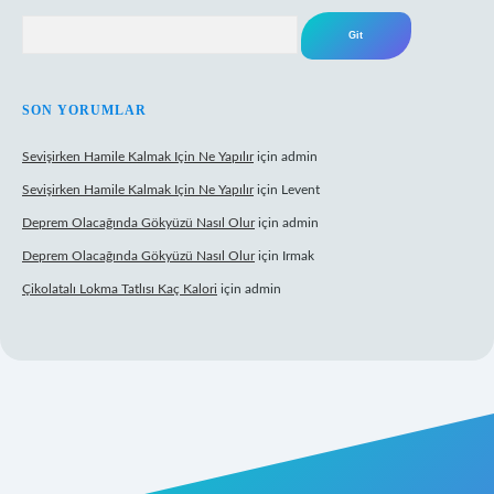
Arama
SON YORUMLAR
Sevişirken Hamile Kalmak Için Ne Yapılır
için
admin
Sevişirken Hamile Kalmak Için Ne Yapılır
için
Levent
Deprem Olacağında Gökyüzü Nasıl Olur
için
admin
Deprem Olacağında Gökyüzü Nasıl Olur
için
Irmak
Çikolatalı Lokma Tatlısı Kaç Kalori
için
admin
ttps://tulipbett.net/