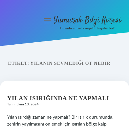
Yumuşak Bilgi Köşesi
menüyü
aç
Huzurlu anlarda neşeli hikayeler bul!
Anasayfa
Gizlilik Politikası
ETIKET:
YILANIN SEVMEDIĞI OT NEDIR
Yasal Uyarı
Hakkımızda
YILAN ISIRIĞINDA NE YAPMALI
Tarih: Ekim 13, 2024
Yılan ısırdığı zaman ne yapmalı? Bir ısırık durumunda,
zehirin yayılmasını önlemek için ısırılan bölge kalp