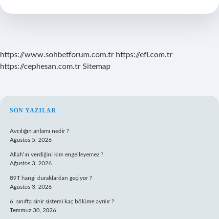
Ve
Yht
Aynı
Mı
https://www.sohbetforum.com.tr
https://efl.com.tr
https://cephesan.com.tr
Sitemap
SIDEBAR
SON YAZILAR
Avcılığın anlamı nedir ?
Ağustos 5, 2026
Allah’ın verdiğini kim engelleyemez ?
Ağustos 3, 2026
89T hangi duraklardan geçiyor ?
Ağustos 3, 2026
6. sınıfta sinir sistemi kaç bölüme ayrılır ?
Temmuz 30, 2026