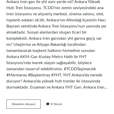
Ankara tren garı ile yht aynı yerde mi? Ankara Yüksek
Hızlı Tren İstasyonu, TCDD’nin zemin seviyesindeki ana
tren istasyonu ve alışveriş merkezi, sinema salonu, otel,
toplantı odaları vb.’dir. Ankara’nın Altındağ ilçesinin Hacı
Bayram semtinde Ankara Tren İstasyonu’nun yanında yer
almaktadır. Sosyal alanlardan oluşan ticari bir
komplekstir. Ankara tren garından yht garına geçiş var
mı? Ulaştırma ve Altyapı Bakanlığı tarafından
tamamlanarak başkent halkının hizmetine sunulan
Ankara AKM-Gar-Kızılay Metro Hattı ile YHT
İstasyonu’nda inerek ulaşım sağlayabilir, böylece
zamandan tasarruf edebilirsiniz. #TCDDTaşimacılık
#Marmaray #Başkentray #YHT. YHT Ankara’da nerede
duruyor? Ankara’da yüksek hızlı trenler iki istasyonda
durmaktadır. Eryaman ve Ankara YHT Garı. Ankara tren…
Ankara
Devamını okuyun
8 Yorum
Tren
Garı