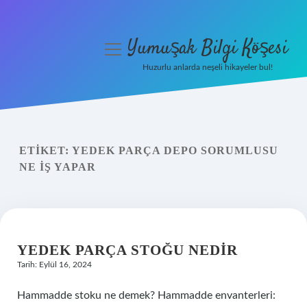
Yumuşak Bilgi Köşesi
menüyü
aç
Huzurlu anlarda neşeli hikayeler bul!
Anasayfa
Gizlilik Politikası
ETIKET:
YEDEK PARÇA DEPO SORUMLUSU
Yasal Uyarı
NE IŞ YAPAR
Hakkımızda
YEDEK PARÇA STOĞU NEDIR
Tarih: Eylül 16, 2024
Hammadde stoku ne demek? Hammadde envanterleri: