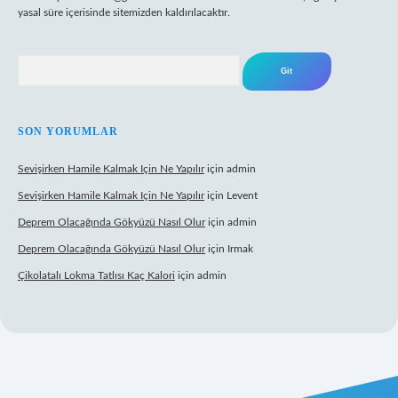
yasal süre içerisinde sitemizden kaldırılacaktır.
Arama
SON YORUMLAR
Sevişirken Hamile Kalmak Için Ne Yapılır
için
admin
Sevişirken Hamile Kalmak Için Ne Yapılır
için
Levent
Deprem Olacağında Gökyüzü Nasıl Olur
için
admin
Deprem Olacağında Gökyüzü Nasıl Olur
için
Irmak
Çikolatalı Lokma Tatlısı Kaç Kalori
için
admin
https://tulipbett.net/