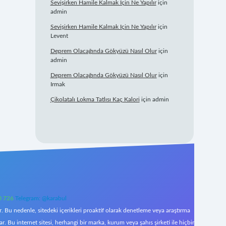
Sevişirken Hamile Kalmak Için Ne Yapılır
için
admin
Sevişirken Hamile Kalmak Için Ne Yapılır
için
Levent
Deprem Olacağında Gökyüzü Nasıl Olur
için
admin
Deprem Olacağında Gökyüzü Nasıl Olur
için
Irmak
Çikolatalı Lokma Tatlısı Kaç Kalori
için
admin
0 726
Telegram: @karabul
 Bu nedenle, sitedeki içerikleri proaktif olarak denetleme veya araştırma
Bu internet sitesi, herhangi bir marka, kurum veya şahıs şirketi ile hiçbir