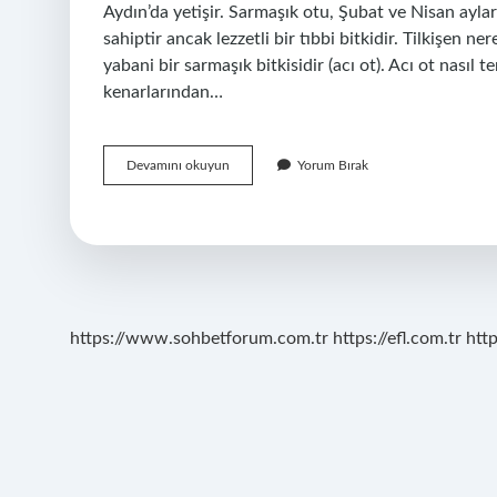
Aydın’da yetişir. Sarmaşık otu, Şubat ve Nisan aylar
sahiptir ancak lezzetli bir tıbbi bitkidir. Tilkişen 
yabani bir sarmaşık bitkisidir (acı ot). Acı ot nasıl 
kenarlarından…
Acı
Devamını okuyun
Yorum Bırak
Ot
Nerede
Bulunur
https://www.sohbetforum.com.tr
https://efl.com.tr
htt