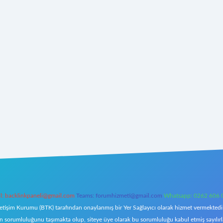
l:
backlinkpaneli@gmail.com
Teams:
forumhizmeti@gmail.com
Whatsapp: 0262 606 
letişim Kurumu (BTK) tarafından onaylanmış bir Yer Sağlayıcı olarak hizmet vermektedir.
orumluluğunu taşımakta olup, siteye üye olarak bu sorumluluğu kabul etmiş sayılırlar. 