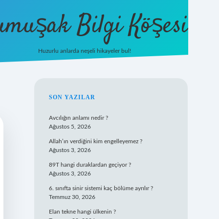
umuşak Bilgi Köşesi
Huzurlu anlarda neşeli hikayeler bul!
hiltonbet güncel giriş
https://tuli
SIDEBAR
SON YAZILAR
Avcılığın anlamı nedir ?
Ağustos 5, 2026
Allah’ın verdiğini kim engelleyemez ?
Ağustos 3, 2026
89T hangi duraklardan geçiyor ?
Ağustos 3, 2026
6. sınıfta sinir sistemi kaç bölüme ayrılır ?
Temmuz 30, 2026
Elan tekne hangi ülkenin ?