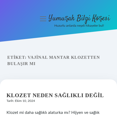
Yumuşak Bilgi Köşesi
menüyü
aç
Huzurlu anlarda neşeli hikayeler bul!
Anasayfa
Gizlilik Politikası
ETIKET:
VAJINAL MANTAR KLOZETTEN
Yasal Uyarı
BULAŞIR MI
Hakkımızda
KLOZET NEDEN SAĞLIKLI DEĞIL
Tarih: Ekim 10, 2024
Klozet mi daha sağlıklı alaturka mı? Hijyen ve sağlık