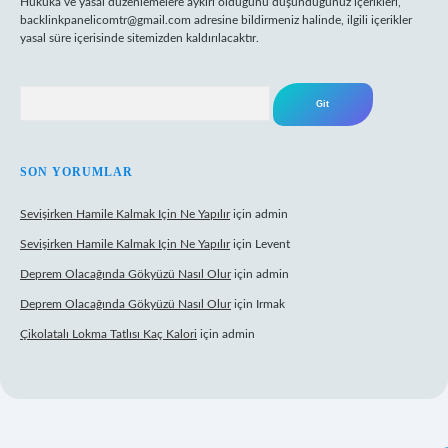
Hukuka ve yasal düzenlemelere aykırı olduğunu düşündüğünüz içerikleri,
backlinkpanelicomtr@gmail.com
adresine bildirmeniz halinde, ilgili içerikler
yasal süre içerisinde sitemizden kaldırılacaktır.
Arama
SON YORUMLAR
Sevişirken Hamile Kalmak Için Ne Yapılır
için
admin
Sevişirken Hamile Kalmak Için Ne Yapılır
için
Levent
Deprem Olacağında Gökyüzü Nasıl Olur
için
admin
Deprem Olacağında Gökyüzü Nasıl Olur
için
Irmak
Çikolatalı Lokma Tatlısı Kaç Kalori
için
admin