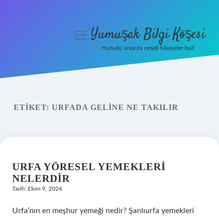
Yumuşak Bilgi Köşesi
menüyü
aç
Huzurlu anlarda neşeli hikayeler bul!
Anasayfa
Gizlilik Politikası
ETIKET:
URFADA GELINE NE TAKILIR
Yasal Uyarı
Hakkımızda
URFA YÖRESEL YEMEKLERI
NELERDIR
Tarih: Ekim 9, 2024
Urfa’nın en meşhur yemeği nedir? Şanlıurfa yemekleri