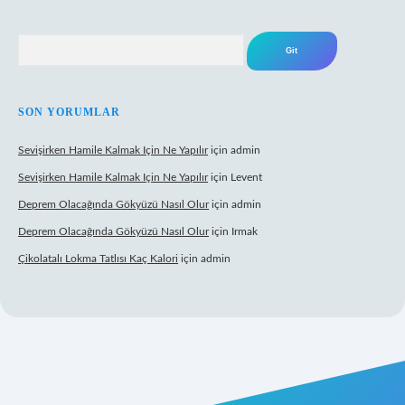
Arama
SON YORUMLAR
Sevişirken Hamile Kalmak Için Ne Yapılır
için
admin
Sevişirken Hamile Kalmak Için Ne Yapılır
için
Levent
Deprem Olacağında Gökyüzü Nasıl Olur
için
admin
Deprem Olacağında Gökyüzü Nasıl Olur
için
Irmak
Çikolatalı Lokma Tatlısı Kaç Kalori
için
admin
el giriş
https://tulipbett.net/