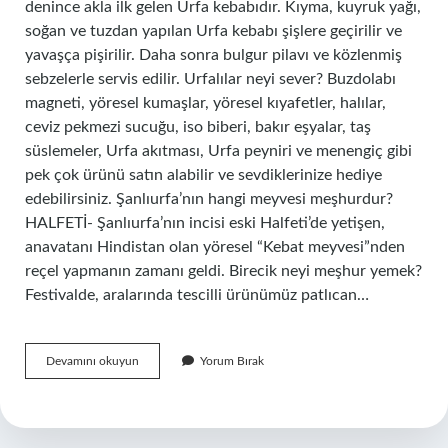
denince akla ilk gelen Urfa kebabıdır. Kıyma, kuyruk yağı,
soğan ve tuzdan yapılan Urfa kebabı şişlere geçirilir ve
yavaşça pişirilir. Daha sonra bulgur pilavı ve közlenmiş
sebzelerle servis edilir. Urfalılar neyi sever? Buzdolabı
magneti, yöresel kumaşlar, yöresel kıyafetler, halılar,
ceviz pekmezi sucuğu, iso biberi, bakır eşyalar, taş
süslemeler, Urfa akıtması, Urfa peyniri ve menengiç gibi
pek çok ürünü satın alabilir ve sevdiklerinize hediye
edebilirsiniz. Şanlıurfa’nın hangi meyvesi meşhurdur?
HALFETİ- Şanlıurfa’nın incisi eski Halfeti’de yetişen,
anavatanı Hindistan olan yöresel “Kebat meyvesi”nden
reçel yapmanın zamanı geldi. Birecik neyi meşhur yemek?
Festivalde, aralarında tescilli ürünümüz patlıcan…
Urfa
Devamını okuyun
Yorum Bırak
Yöresel
Yemekleri
Nelerdir