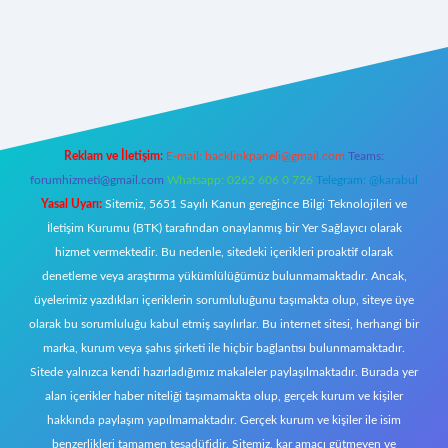
ttps://tulipbett.net/
Reklam ve İletişim:
E-mail:
backlinkpaneli@gmail.com
Teams:
forumhizmeti@gmail.com
Whatsapp: 0262 606 0 726
Telegram: @karabul
Yasal Uyarı:
Sitemiz, 5651 Sayılı Kanun gereğince Bilgi Teknolojileri ve
İletişim Kurumu (BTK) tarafından onaylanmış bir Yer Sağlayıcı olarak
hizmet vermektedir. Bu nedenle, sitedeki içerikleri proaktif olarak
denetleme veya araştırma yükümlülüğümüz bulunmamaktadır. Ancak,
üyelerimiz yazdıkları içeriklerin sorumluluğunu taşımakta olup, siteye üye
olarak bu sorumluluğu kabul etmiş sayılırlar. Bu internet sitesi, herhangi bir
marka, kurum veya şahıs şirketi ile hiçbir bağlantısı bulunmamaktadır.
Sitede yalnızca kendi hazırladığımız makaleler paylaşılmaktadır. Burada yer
alan içerikler haber niteliği taşımamakta olup, gerçek kurum ve kişiler
hakkında paylaşım yapılmamaktadır. Gerçek kurum ve kişiler ile isim
benzerlikleri tamamen tesadüfidir. Sitemiz, kar amacı gütmeyen ve