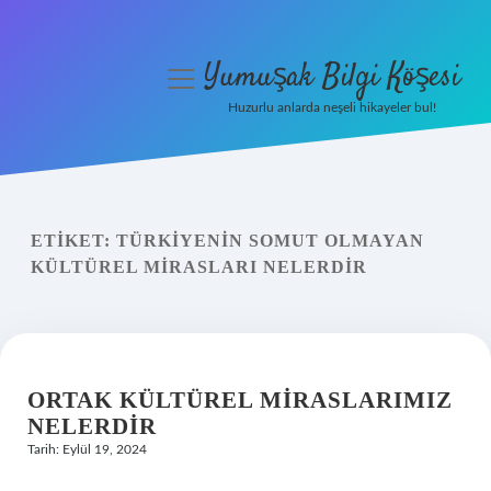
Yumuşak Bilgi Köşesi
menüyü
aç
Huzurlu anlarda neşeli hikayeler bul!
Anasayfa
Gizlilik Politikası
ETIKET:
TÜRKIYENIN SOMUT OLMAYAN
Yasal Uyarı
KÜLTÜREL MIRASLARI NELERDIR
Hakkımızda
ORTAK KÜLTÜREL MIRASLARIMIZ
NELERDIR
Tarih: Eylül 19, 2024