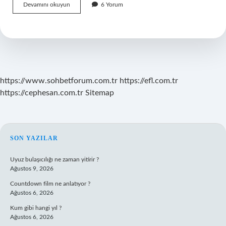
Ortak
Devamını okuyun
6 Yorum
Kültürel
Miraslarımız
Nelerdir
https://www.sohbetforum.com.tr
https://efl.com.tr
https://cephesan.com.tr
Sitemap
SIDEBAR
SON YAZILAR
Uyuz bulaşıcılığı ne zaman yitirir ?
Ağustos 9, 2026
Countdown film ne anlatıyor ?
Ağustos 6, 2026
Kum gibi hangi yıl ?
Ağustos 6, 2026