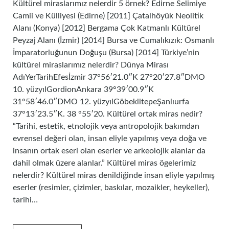
Kültürel miraslarımız nelerdir 5 örnek? Edirne Selimiye
Camii ve Külliyesi (Edirne) [2011] Çatalhöyük Neolitik
Alanı (Konya) [2012] Bergama Çok Katmanlı Kültürel
Peyzaj Alanı (İzmir) [2014] Bursa ve Cumalıkızık: Osmanlı
İmparatorluğunun Doğuşu (Bursa) [2014] Türkiye’nin
kültürel miraslarımız nelerdir? Dünya Mirası
AdıYerTarihEfesİzmir 37°56′21.0″K 27°20′27.8″DMO
10. yüzyılGordionAnkara 39°39′00.9″K
31°58′46.0″DMO 12. yüzyılGöbeklitepeŞanlıurfa
37°13′23.5″K. 38 °55′20. Kültürel ortak miras nedir?
“Tarihi, estetik, etnolojik veya antropolojik bakımdan
evrensel değeri olan, insan eliyle yapılmış veya doğa ve
insanın ortak eseri olan eserler ve arkeolojik alanlar da
dahil olmak üzere alanlar.” Kültürel miras ögelerimiz
nelerdir? Kültürel miras denildiğinde insan eliyle yapılmış
eserler (resimler, çizimler, baskılar, mozaikler, heykeller),
tarihi…