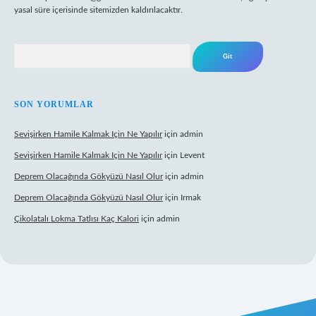
yasal süre içerisinde sitemizden kaldırılacaktır.
Arama
SON YORUMLAR
Sevişirken Hamile Kalmak Için Ne Yapılır
için
admin
Sevişirken Hamile Kalmak Için Ne Yapılır
için
Levent
Deprem Olacağında Gökyüzü Nasıl Olur
için
admin
Deprem Olacağında Gökyüzü Nasıl Olur
için
Irmak
Çikolatalı Lokma Tatlısı Kaç Kalori
için
admin
ttps://tulipbett.net/