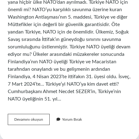
yana hiçbir ülke NATO’dan ayrılmadı. Türkiye NATO için
önemli mi? NATO’yu karşılıklı savunma üzerine kuran
Washington Antlaşması’nın 5. maddesi, Türkiye ve diğer
Müttefikler için değerli bir güvenlik garantisidir. Öte
yandan Türkiye, NATO için de önemlidir. Ülkemiz, Soğuk
Savaş sırasında İttifak’ın güneydoğu sınırını savunma
sorumluluğunu üstlenmiştir. Türkiye NATO üyeliği devam
ediyor mu? Ülkeler arasındaki müzakereler sonucunda
Finlandiya’nın NATO üyeliği Türkiye ve Macaristan
tarafından onaylandı ve bu gelişmenin ardından
Finlandiya, 4 Nisan 2023’te ittifakın 31. üyesi oldu. İsveç,
7 Mart 2024’te… Türkiye’yi NATO’ya kim davet etti?
Cumhurbaşkanı Ahmet Necdet SEZER’in, Türkiye’nin
NATO üyeliğinin 51. yıl…
Türkiye
Devamını okuyun
Yorum Bırak
Nato
Dan
Çıkarılabilir