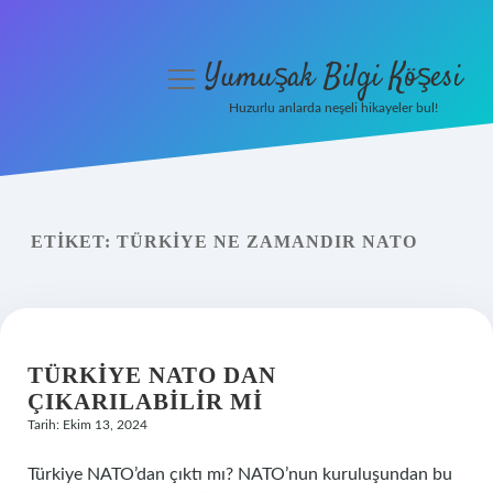
Yumuşak Bilgi Köşesi
menüyü
aç
Huzurlu anlarda neşeli hikayeler bul!
Anasayfa
Gizlilik Politikası
ETIKET:
TÜRKIYE NE ZAMANDIR NATO
Yasal Uyarı
Hakkımızda
TÜRKIYE NATO DAN
ÇIKARILABILIR MI
Tarih: Ekim 13, 2024
Türkiye NATO’dan çıktı mı? NATO’nun kuruluşundan bu