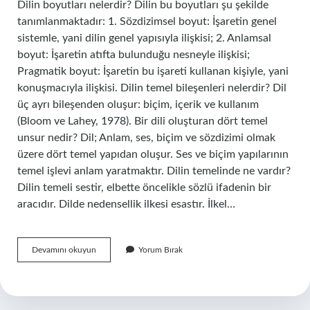
Dilin boyutları nelerdir? Dilin bu boyutları şu şekilde
tanımlanmaktadır: 1. Sözdizimsel boyut: İşaretin genel
sistemle, yani dilin genel yapısıyla ilişkisi; 2. Anlamsal
boyut: İşaretin atıfta bulunduğu nesneyle ilişkisi;
Pragmatik boyut: İşaretin bu işareti kullanan kişiyle, yani
konuşmacıyla ilişkisi. Dilin temel bileşenleri nelerdir? Dil
üç ayrı bileşenden oluşur: biçim, içerik ve kullanım
(Bloom ve Lahey, 1978). Bir dili oluşturan dört temel
unsur nedir? Dil; Anlam, ses, biçim ve sözdizimi olmak
üzere dört temel yapıdan oluşur. Ses ve biçim yapılarının
temel işlevi anlam yaratmaktır. Dilin temelinde ne vardır?
Dilin temeli sestir, elbette öncelikle sözlü ifadenin bir
aracıdır. Dilde nedensellik ilkesi esastır. İlkel…
Dilin
Devamını okuyun
Yorum Bırak
5
Temel
Boyutları
Nelerdir