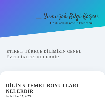
Yumuşak Bilgi Köşesi
menüyü
aç
Huzurlu anlarda neşeli hikayeler bul!
Anasayfa
Gizlilik Politikası
ETIKET:
TÜRKÇE DILIMIZIN GENEL
Yasal Uyarı
ÖZELLIKLERI NELERDIR
Hakkımızda
DILIN 5 TEMEL BOYUTLARI
NELERDIR
Tarih: Ekim 11, 2024