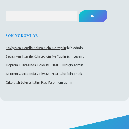
Arama
SON YORUMLAR
Sevişirken Hamile Kalmak Için Ne Yapılır
için
admin
Sevişirken Hamile Kalmak Için Ne Yapılır
için
Levent
Deprem Olacağında Gökyüzü Nasıl Olur
için
admin
Deprem Olacağında Gökyüzü Nasıl Olur
için
Irmak
Çikolatalı Lokma Tatlısı Kaç Kalori
için
admin
ttps://tulipbett.net/