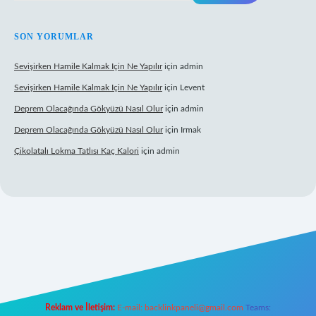
SON YORUMLAR
Sevişirken Hamile Kalmak Için Ne Yapılır
için
admin
Sevişirken Hamile Kalmak Için Ne Yapılır
için
Levent
Deprem Olacağında Gökyüzü Nasıl Olur
için
admin
Deprem Olacağında Gökyüzü Nasıl Olur
için
Irmak
Çikolatalı Lokma Tatlısı Kaç Kalori
için
admin
ttps://tulipbett.net/
Reklam ve İletişim:
E-mail:
backlinkpaneli@gmail.com
Teams: