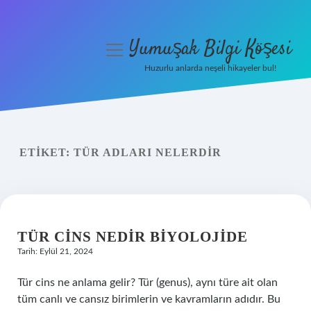
Yumuşak Bilgi Köşesi
menüyü
aç
Huzurlu anlarda neşeli hikayeler bul!
Anasayfa
Gizlilik Politikası
ETIKET:
TÜR ADLARI NELERDIR
Yasal Uyarı
Hakkımızda
TÜR CINS NEDIR BIYOLOJIDE
Tarih: Eylül 21, 2024
Tür cins ne anlama gelir? Tür (genus), aynı türe ait olan
tüm canlı ve cansız birimlerin ve kavramların adıdır. Bu