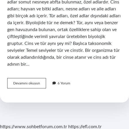
adlar somut nesneye atıfta bulunmaz, özel adlardır. Cins
adları; hayvan ve bitki adları, nesne adları ve aile adları
gibi birçok adı içerir. Tür adları, özel adlar dışındaki adları
da içerir. Biyolojide tür ne demek? Tür, aynı veya benzer
gen havuzunda bulunan, ortak özelliklere sahip olan ve
çiftleştiğinde verimli yavrular üretebilen biyolojik
gruptur. Cins ve tür aynı şey mi? Başlıca taksonomik
seviyeler Temel seviyeler tür ve cinstir. Bir organizma tür
olarak adlandırıldığında, bir cinse atanır ve cins adı tür
adının bir…
Tür
Devamını okuyun
6 Yorum
Cins
Nedir
Biyolojide
https://www.sohbetforum.com.tr
https://efl.com.tr