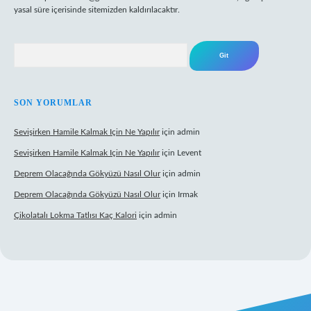
yasal süre içerisinde sitemizden kaldırılacaktır.
Arama
SON YORUMLAR
Sevişirken Hamile Kalmak Için Ne Yapılır
için
admin
Sevişirken Hamile Kalmak Için Ne Yapılır
için
Levent
Deprem Olacağında Gökyüzü Nasıl Olur
için
admin
Deprem Olacağında Gökyüzü Nasıl Olur
için
Irmak
Çikolatalı Lokma Tatlısı Kaç Kalori
için
admin
tt.net/