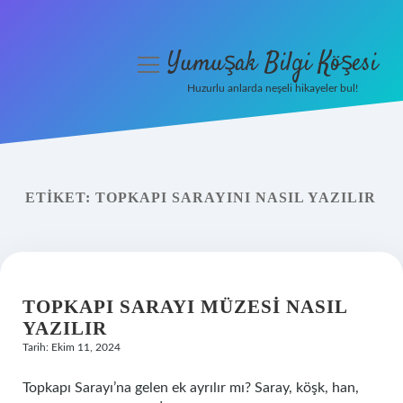
Yumuşak Bilgi Köşesi
menüyü
aç
Huzurlu anlarda neşeli hikayeler bul!
Anasayfa
Gizlilik Politikası
ETIKET:
TOPKAPI SARAYINI NASIL YAZILIR
Yasal Uyarı
Hakkımızda
TOPKAPI SARAYI MÜZESI NASIL
YAZILIR
Tarih: Ekim 11, 2024
Topkapı Sarayı’na gelen ek ayrılır mı? Saray, köşk, han,