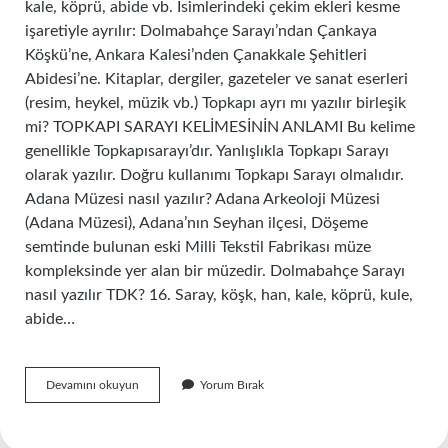
kale, köprü, abide vb. İsimlerindeki çekim ekleri kesme
işaretiyle ayrılır: Dolmabahçe Sarayı’ndan Çankaya
Köşkü’ne, Ankara Kalesi’nden Çanakkale Şehitleri
Abidesi’ne. Kitaplar, dergiler, gazeteler ve sanat eserleri
(resim, heykel, müzik vb.) Topkapı ayrı mı yazılır birleşik
mi? TOPKAPI SARAYI KELİMESİNİN ANLAMI Bu kelime
genellikle Topkapısarayı’dır. Yanlışlıkla Topkapı Sarayı
olarak yazılır. Doğru kullanımı Topkapı Sarayı olmalıdır.
Adana Müzesi nasıl yazılır? Adana Arkeoloji Müzesi
(Adana Müzesi), Adana’nın Seyhan ilçesi, Döşeme
semtinde bulunan eski Milli Tekstil Fabrikası müze
kompleksinde yer alan bir müzedir. Dolmabahçe Sarayı
nasıl yazılır TDK? 16. Saray, köşk, han, kale, köprü, kule,
abide…
Topkapı
Devamını okuyun
Yorum Bırak
Sarayı
Müzesi
Nasıl