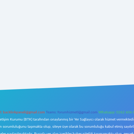
l:
backlinkpaneli@gmail.com
Teams:
forumhizmeti@gmail.com
Whatsapp: 0262 606 
letişim Kurumu (BTK) tarafından onaylanmış bir Yer Sağlayıcı olarak hizmet vermektedir.
orumluluğunu taşımakta olup, siteye üye olarak bu sorumluluğu kabul etmiş sayılırlar. 
eler paylaşılmaktadır. Burada yer alan içerikler haber niteliği taşımamakta olup, ger