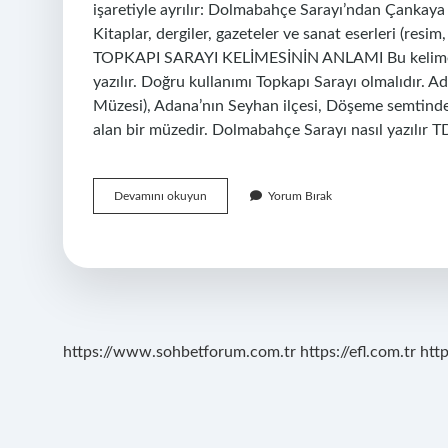
işaretiyle ayrılır: Dolmabahçe Sarayı’ndan Çankaya
Kitaplar, dergiler, gazeteler ve sanat eserleri (resim,
TOPKAPI SARAYI KELİMESİNİN ANLAMI Bu kelime gene
yazılır. Doğru kullanımı Topkapı Sarayı olmalıdır. 
Müzesi), Adana’nın Seyhan ilçesi, Döşeme semtinde 
alan bir müzedir. Dolmabahçe Sarayı nasıl yazılır T
Topkapı
Devamını okuyun
Yorum Bırak
Sarayı
Müzesi
Nasıl
Yazılır
https://www.sohbetforum.com.tr
https://efl.com.tr
htt