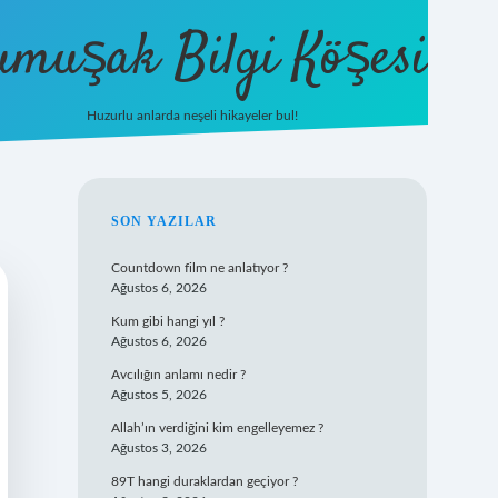
umuşak Bilgi Köşesi
Huzurlu anlarda neşeli hikayeler bul!
hiltonbet güncel giriş
https://tuli
SIDEBAR
SON YAZILAR
Countdown film ne anlatıyor ?
Ağustos 6, 2026
Kum gibi hangi yıl ?
Ağustos 6, 2026
Avcılığın anlamı nedir ?
Ağustos 5, 2026
Allah’ın verdiğini kim engelleyemez ?
Ağustos 3, 2026
89T hangi duraklardan geçiyor ?