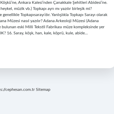
 Köşkü’ne, Ankara Kalesi’nden Çanakkale Şehitleri Abidesi’ne.
 heykel, müzik vb.) Topkapı ayrı mı yazılır birleşik mi?
llikle Topkapısarayı’dır. Yanlışlıkla Topkapı Sarayı olarak
Adana Müzesi nasıl yazılır? Adana Arkeoloji Müzesi (Adana
bulunan eski Milli Tekstil Fabrikası müze kompleksinde yer
DK? 16. Saray, köşk, han, kale, köprü, kule, abide…
ps://cephesan.com.tr
Sitemap