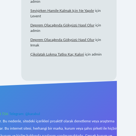
admin
Sevişirken Hamile Kalmak Için Ne Yapılır
için
Levent
Deprem Olacağında Gökyüzü Nasıl Olur
için
admin
Deprem Olacağında Gökyüzü Nasıl Olur
için
Irmak
Çikolatalı Lokma Tatlısı Kaç Kalori
için
admin
0 726
Telegram: @karabul
 Bu nedenle, sitedeki içerikleri proaktif olarak denetleme veya araştırma
Bu internet sitesi, herhangi bir marka, kurum veya şahıs şirketi ile hiçbir
çek kurum ve kişiler hakkında paylaşım yapılmamaktadır. Gerçek kurum ve