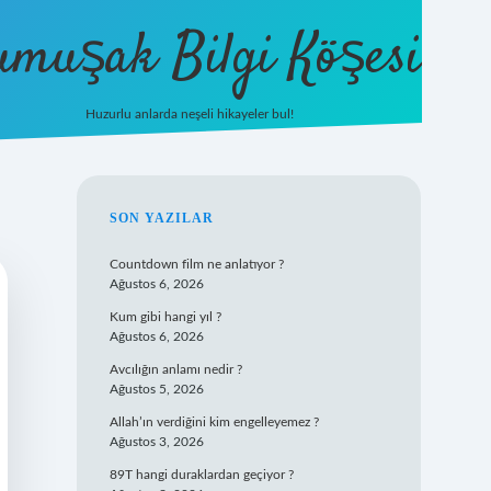
umuşak Bilgi Köşesi
Huzurlu anlarda neşeli hikayeler bul!
hiltonbet güncel
SIDEBAR
SON YAZILAR
Countdown film ne anlatıyor ?
Ağustos 6, 2026
Kum gibi hangi yıl ?
Ağustos 6, 2026
Avcılığın anlamı nedir ?
Ağustos 5, 2026
Allah’ın verdiğini kim engelleyemez ?
Ağustos 3, 2026
89T hangi duraklardan geçiyor ?