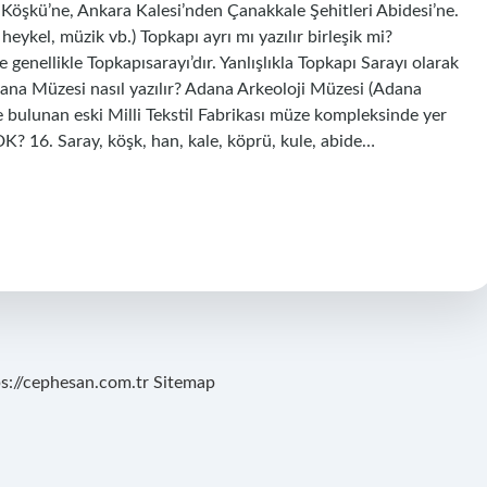
 Köşkü’ne, Ankara Kalesi’nden Çanakkale Şehitleri Abidesi’ne.
 heykel, müzik vb.) Topkapı ayrı mı yazılır birleşik mi?
llikle Topkapısarayı’dır. Yanlışlıkla Topkapı Sarayı olarak
Adana Müzesi nasıl yazılır? Adana Arkeoloji Müzesi (Adana
bulunan eski Milli Tekstil Fabrikası müze kompleksinde yer
DK? 16. Saray, köşk, han, kale, köprü, kule, abide…
ps://cephesan.com.tr
Sitemap