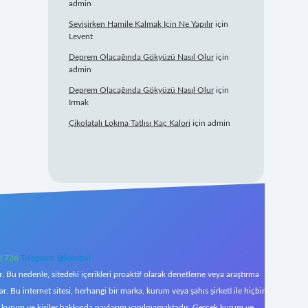
admin
Sevişirken Hamile Kalmak Için Ne Yapılır
için
Levent
Deprem Olacağında Gökyüzü Nasıl Olur
için
admin
Deprem Olacağında Gökyüzü Nasıl Olur
için
Irmak
Çikolatalı Lokma Tatlısı Kaç Kalori
için
admin
0 726
Telegram: @karabul
 Bu nedenle, sitedeki içerikleri proaktif olarak denetleme veya araştırma
Bu internet sitesi, herhangi bir marka, kurum veya şahıs şirketi ile hiçbir
çek kurum ve kişiler hakkında paylaşım yapılmamaktadır. Gerçek kurum ve