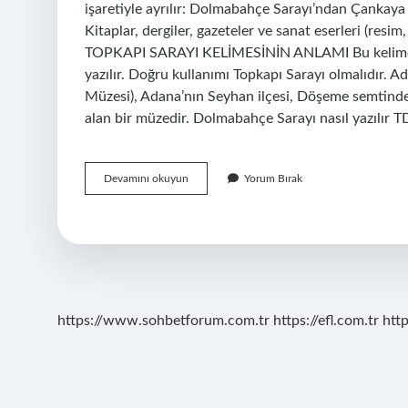
işaretiyle ayrılır: Dolmabahçe Sarayı’ndan Çankaya
Kitaplar, dergiler, gazeteler ve sanat eserleri (resim,
TOPKAPI SARAYI KELİMESİNİN ANLAMI Bu kelime gene
yazılır. Doğru kullanımı Topkapı Sarayı olmalıdır. 
Müzesi), Adana’nın Seyhan ilçesi, Döşeme semtinde 
alan bir müzedir. Dolmabahçe Sarayı nasıl yazılır T
Topkapı
Devamını okuyun
Yorum Bırak
Sarayı
Müzesi
Nasıl
Yazılır
https://www.sohbetforum.com.tr
https://efl.com.tr
htt