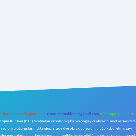
l:
backlinkpaneli@gmail.com
Teams:
forumhizmeti@gmail.com
Whatsapp: 0262 606 
letişim Kurumu (BTK) tarafından onaylanmış bir Yer Sağlayıcı olarak hizmet vermektedir.
orumluluğunu taşımakta olup, siteye üye olarak bu sorumluluğu kabul etmiş sayılırlar. 
eler paylaşılmaktadır. Burada yer alan içerikler haber niteliği taşımamakta olup, ger