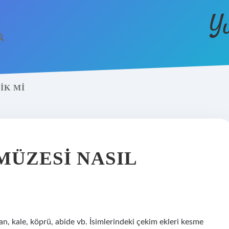
Y
IK MI
MÜZESI NASIL
han, kale, köprü, abide vb. İsimlerindeki çekim ekleri kesme