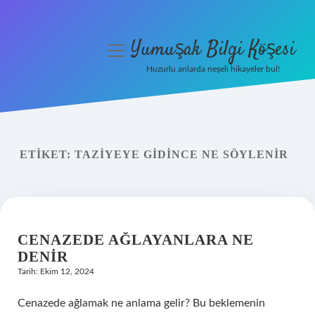
Yumuşak Bilgi Köşesi
menüyü
aç
Huzurlu anlarda neşeli hikayeler bul!
Anasayfa
Gizlilik Politikası
ETIKET:
TAZIYEYE GIDINCE NE SÖYLENIR
Yasal Uyarı
Hakkımızda
CENAZEDE AĞLAYANLARA NE
DENIR
Tarih: Ekim 12, 2024
Cenazede ağlamak ne anlama gelir? Bu beklemenin