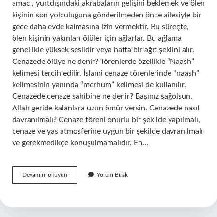
amacı, yurtdışındaki akrabaların gelişini beklemek ve ölen
kişinin son yolculuğuna gönderilmeden önce ailesiyle bir
gece daha evde kalmasına izin vermektir. Bu süreçte,
ölen kişinin yakınları ölüler için ağlarlar. Bu ağlama
genellikle yüksek seslidir veya hatta bir ağıt şeklini alır.
Cenazede ölüye ne denir? Törenlerde özellikle “Naash”
kelimesi tercih edilir. İslami cenaze törenlerinde “naash”
kelimesinin yanında “merhum” kelimesi de kullanılır.
Cenazede cenaze sahibine ne denir? Başınız sağolsun.
Allah geride kalanlara uzun ömür versin. Cenazede nasıl
davranılmalı? Cenaze töreni onurlu bir şekilde yapılmalı,
cenaze ve yas atmosferine uygun bir şekilde davranılmalı
ve gerekmedikçe konuşulmamalıdır. En…
Cenazede
Devamını okuyun
Yorum Bırak
Ağlayanlara
Ne
Denir