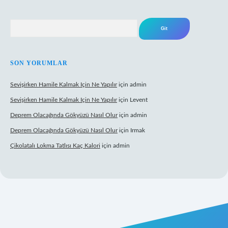
Arama
SON YORUMLAR
Sevişirken Hamile Kalmak Için Ne Yapılır
için
admin
Sevişirken Hamile Kalmak Için Ne Yapılır
için
Levent
Deprem Olacağında Gökyüzü Nasıl Olur
için
admin
Deprem Olacağında Gökyüzü Nasıl Olur
için
Irmak
Çikolatalı Lokma Tatlısı Kaç Kalori
için
admin
ttps://tulipbett.net/