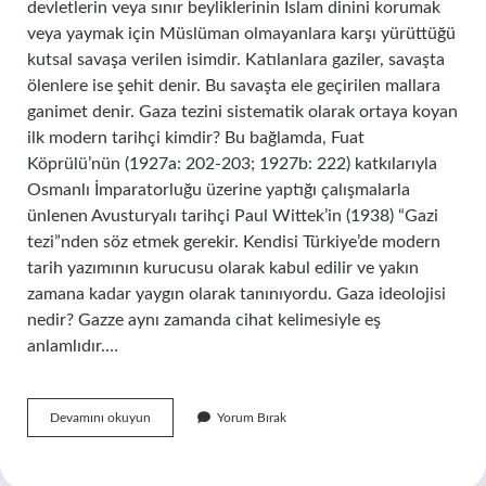
devletlerin veya sınır beyliklerinin İslam dinini korumak
veya yaymak için Müslüman olmayanlara karşı yürüttüğü
kutsal savaşa verilen isimdir. Katılanlara gaziler, savaşta
ölenlere ise şehit denir. Bu savaşta ele geçirilen mallara
ganimet denir. Gaza tezini sistematik olarak ortaya koyan
ilk modern tarihçi kimdir? Bu bağlamda, Fuat
Köprülü’nün (1927a: 202-203; 1927b: 222) katkılarıyla
Osmanlı İmparatorluğu üzerine yaptığı çalışmalarla
ünlenen Avusturyalı tarihçi Paul Wittek’in (1938) “Gazi
tezi”nden söz etmek gerekir. Kendisi Türkiye’de modern
tarih yazımının kurucusu olarak kabul edilir ve yakın
zamana kadar yaygın olarak tanınıyordu. Gaza ideolojisi
nedir? Gazze aynı zamanda cihat kelimesiyle eş
anlamlıdır.…
Gaza
Devamını okuyun
Yorum Bırak
Tezi
Kime
Ait