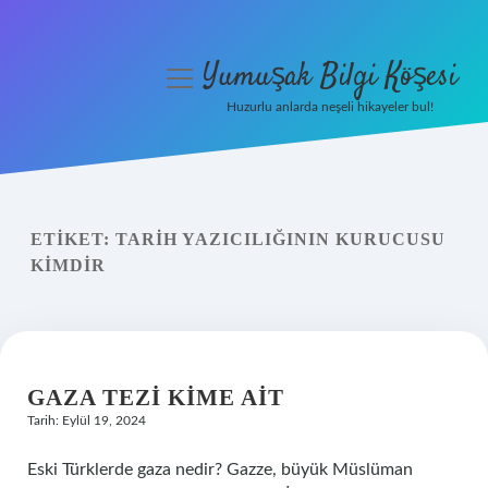
Yumuşak Bilgi Köşesi
menüyü
aç
Huzurlu anlarda neşeli hikayeler bul!
Anasayfa
Gizlilik Politikası
ETIKET:
TARIH YAZICILIĞININ KURUCUSU
Yasal Uyarı
KIMDIR
Hakkımızda
GAZA TEZI KIME AIT
Tarih: Eylül 19, 2024
Eski Türklerde gaza nedir? Gazze, büyük Müslüman