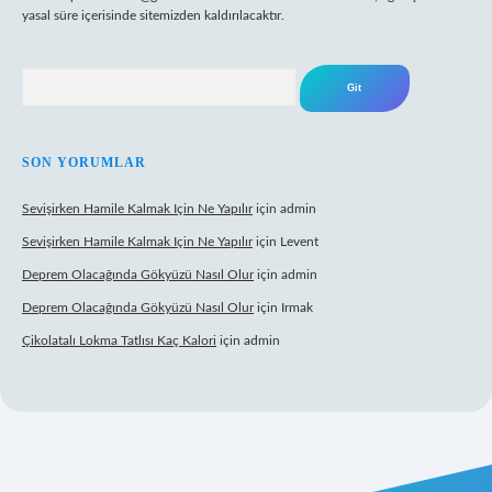
yasal süre içerisinde sitemizden kaldırılacaktır.
Arama
SON YORUMLAR
Sevişirken Hamile Kalmak Için Ne Yapılır
için
admin
Sevişirken Hamile Kalmak Için Ne Yapılır
için
Levent
Deprem Olacağında Gökyüzü Nasıl Olur
için
admin
Deprem Olacağında Gökyüzü Nasıl Olur
için
Irmak
Çikolatalı Lokma Tatlısı Kaç Kalori
için
admin
ttps://tulipbett.net/