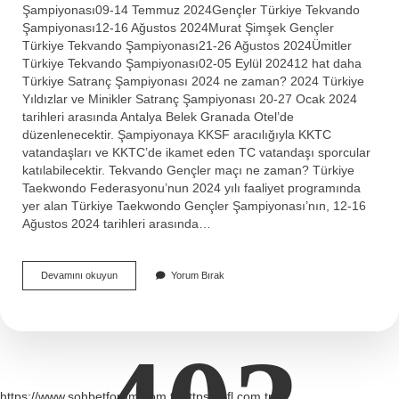
Şampiyonası09-14 Temmuz 2024Gençler Türkiye Tekvando
Şampiyonası12-16 Ağustos 2024Murat Şimşek Gençler
Türkiye Tekvando Şampiyonası21-26 Ağustos 2024Ümitler
Türkiye Tekvando Şampiyonası02-05 Eylül 202412 hat daha
Türkiye Satranç Şampiyonası 2024 ne zaman? 2024 Türkiye
Yıldızlar ve Minikler Satranç Şampiyonası 20-27 Ocak 2024
tarihleri ​​arasında Antalya Belek Granada Otel’de
düzenlenecektir. Şampiyonaya KKSF aracılığıyla KKTC
vatandaşları ve KKTC’de ikamet eden TC vatandaşı sporcular
katılabilecektir. Tekvando Gençler maçı ne zaman? Türkiye
Taekwondo Federasyonu’nun 2024 yılı faaliyet programında
yer alan Türkiye Taekwondo Gençler Şampiyonası’nın, 12-16
Ağustos 2024 tarihleri ​​arasında…
2024
Devamını okuyun
Yorum Bırak
Gençler
Türkiye
Şampiyonası
Ne
Zaman
https://www.sohbetforum.com.tr
https://efl.com.tr