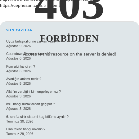
403
https://cephesan.com.tr
Sitemap
SIDEBAR
SON YAZILAR
FORBIDDEN
Uyuz bulaşıcılığı ne zaman yitirir ?
Ağustos 9, 2026
Access to this resource on the server is denied!
Countdown film ne anlatıyor ?
Ağustos 6, 2026
Kum gibi hangi yıl ?
Ağustos 6, 2026
Avcılığın anlamı nedir ?
Ağustos 5, 2026
Allah’ın verdiğini kim engelleyemez ?
Ağustos 3, 2026
89T hangi duraklardan geçiyor ?
Ağustos 3, 2026
6. sınıfta sinir sistemi kaç bölüme ayrılır ?
Temmuz 30, 2026
Elan tekne hangi ülkenin ?
Temmuz 29, 2026