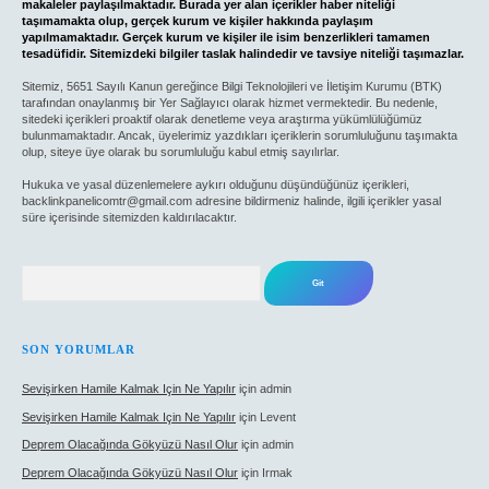
makaleler paylaşılmaktadır. Burada yer alan içerikler haber niteliği
taşımamakta olup, gerçek kurum ve kişiler hakkında paylaşım
yapılmamaktadır. Gerçek kurum ve kişiler ile isim benzerlikleri tamamen
tesadüfidir. Sitemizdeki bilgiler taslak halindedir ve tavsiye niteliği taşımazlar.
Sitemiz, 5651 Sayılı Kanun gereğince Bilgi Teknolojileri ve İletişim Kurumu (BTK)
tarafından onaylanmış bir Yer Sağlayıcı olarak hizmet vermektedir. Bu nedenle,
sitedeki içerikleri proaktif olarak denetleme veya araştırma yükümlülüğümüz
bulunmamaktadır. Ancak, üyelerimiz yazdıkları içeriklerin sorumluluğunu taşımakta
olup, siteye üye olarak bu sorumluluğu kabul etmiş sayılırlar.
Hukuka ve yasal düzenlemelere aykırı olduğunu düşündüğünüz içerikleri,
backlinkpanelicomtr@gmail.com
adresine bildirmeniz halinde, ilgili içerikler yasal
süre içerisinde sitemizden kaldırılacaktır.
Arama
SON YORUMLAR
Sevişirken Hamile Kalmak Için Ne Yapılır
için
admin
Sevişirken Hamile Kalmak Için Ne Yapılır
için
Levent
Deprem Olacağında Gökyüzü Nasıl Olur
için
admin
Deprem Olacağında Gökyüzü Nasıl Olur
için
Irmak