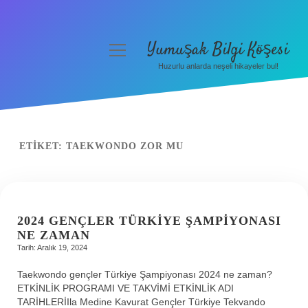
Yumuşak Bilgi Köşesi
menüyü
aç
Huzurlu anlarda neşeli hikayeler bul!
Anasayfa
Gizlilik Politikası
Yasal Uyarı
ETIKET:
TAEKWONDO ZOR MU
Hakkımızda
2024 GENÇLER TÜRKIYE ŞAMPIYONASI
NE ZAMAN
Tarih: Aralık 19, 2024
Taekwondo gençler Türkiye Şampiyonası 2024 ne zaman?
ETKİNLİK PROGRAMI VE TAKVİMİ ETKİNLİK ADI
TARİHLERİIla Medine Kavurat Gençler Türkiye Tekvando