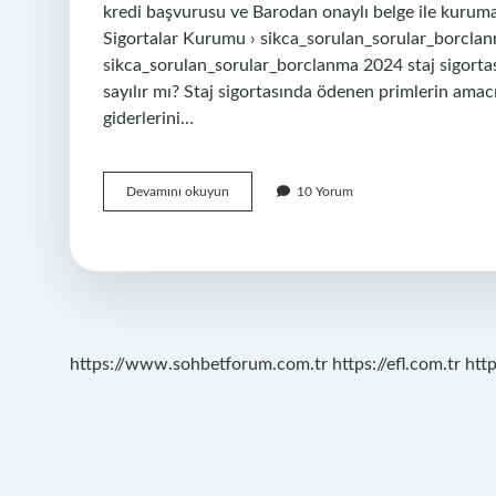
kredi başvurusu ve Barodan onaylı belge ile kuruma 
Sigortalar Kurumu › sikca_sorulan_sorular_borclan
sikca_sorulan_sorular_borclanma 2024 staj sigortası
sayılır mı? Staj sigortasında ödenen primlerin amacı
giderlerini…
Staj
Devamını okuyun
10 Yorum
Borçlanması
Nasıl
Yapılır
https://www.sohbetforum.com.tr
https://efl.com.tr
htt