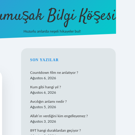
umuşak Bilgi Köşesi
Huzurlu anlarda neşeli hikayeler bul!
hiltonbet güncel giriş
https://tul
SIDEBAR
SON YAZILAR
Countdown film ne anlatıyor ?
Ağustos 6, 2026
Kum gibi hangi yıl ?
Ağustos 6, 2026
Avcılığın anlamı nedir ?
Ağustos 5, 2026
Allah’ın verdiğini kim engelleyemez ?
Ağustos 3, 2026
89T hangi duraklardan geçiyor ?