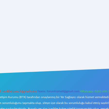
l:
backlinkpaneli@gmail.com
Teams:
forumhizmeti@gmail.com
Whatsapp: 0262 606 
letişim Kurumu (BTK) tarafından onaylanmış bir Yer Sağlayıcı olarak hizmet vermektedir.
orumluluğunu taşımakta olup, siteye üye olarak bu sorumluluğu kabul etmiş sayılırlar. 
eler paylaşılmaktadır. Burada yer alan içerikler haber niteliği taşımamakta olup, ger