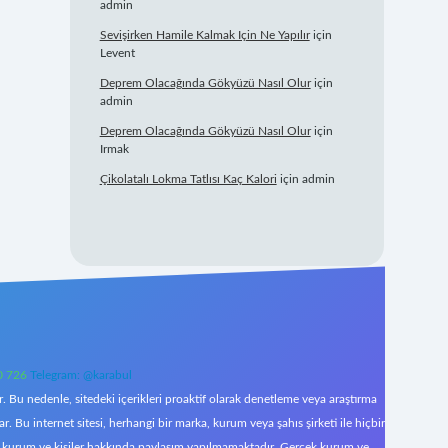
admin
Sevişirken Hamile Kalmak Için Ne Yapılır
için
Levent
Deprem Olacağında Gökyüzü Nasıl Olur
için
admin
Deprem Olacağında Gökyüzü Nasıl Olur
için
Irmak
Çikolatalı Lokma Tatlısı Kaç Kalori
için
admin
0 726
Telegram: @karabul
 Bu nedenle, sitedeki içerikleri proaktif olarak denetleme veya araştırma
Bu internet sitesi, herhangi bir marka, kurum veya şahıs şirketi ile hiçbir
çek kurum ve kişiler hakkında paylaşım yapılmamaktadır. Gerçek kurum ve