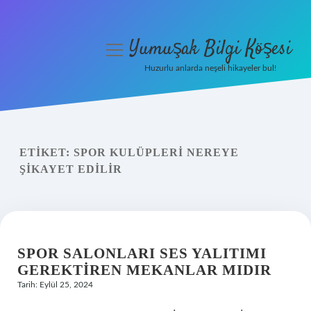
Yumuşak Bilgi Köşesi
menüyü
aç
Huzurlu anlarda neşeli hikayeler bul!
Anasayfa
Gizlilik Politikası
ETIKET:
SPOR KULÜPLERI NEREYE
Yasal Uyarı
ŞIKAYET EDILIR
Hakkımızda
SPOR SALONLARI SES YALITIMI
GEREKTIREN MEKANLAR MIDIR
Tarih: Eylül 25, 2024