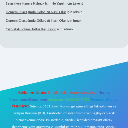
Sevişirken Hamile Kalmak Için Ne Yapılır
için
Levent
Deprem Olacağında Gökyüzü Nasıl Olur
için
admin
Deprem Olacağında Gökyüzü Nasıl Olur
için
Irmak
Çikolatalı Lokma Tatlısı Kaç Kalori
için
admin
ps://tulipbett.net/
Reklam ve İletişim:
E-mail:
backlinkpaneli@gmail.com
Teams:
forumhizmeti@gmail.com
Whatsapp: 0262 606 0 726
Telegram: @karabul
Yasal Uyarı:
Sitemiz, 5651 Sayılı Kanun gereğince Bilgi Teknolojileri ve
İletişim Kurumu (BTK) tarafından onaylanmış bir Yer Sağlayıcı olarak
hizmet vermektedir. Bu nedenle, sitedeki içerikleri proaktif olarak
denetleme veya araştırma yükümlülüğümüz bulunmamaktadır. Ancak,