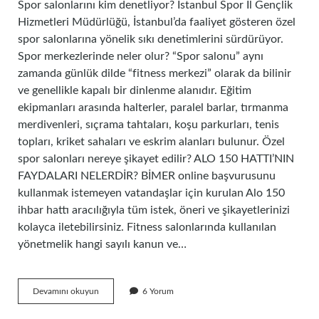
Spor salonlarını kim denetliyor? İstanbul Spor İl Gençlik
Hizmetleri Müdürlüğü, İstanbul’da faaliyet gösteren özel
spor salonlarına yönelik sıkı denetimlerini sürdürüyor.
Spor merkezlerinde neler olur? “Spor salonu” aynı
zamanda günlük dilde “fitness merkezi” olarak da bilinir
ve genellikle kapalı bir dinlenme alanıdır. Eğitim
ekipmanları arasında halterler, paralel barlar, tırmanma
merdivenleri, sıçrama tahtaları, koşu parkurları, tenis
topları, kriket sahaları ve eskrim alanları bulunur. Özel
spor salonları nereye şikayet edilir? ALO 150 HATTI’NIN
FAYDALARI NELERDİR? BİMER online başvurusunu
kullanmak istemeyen vatandaşlar için kurulan Alo 150
ihbar hattı aracılığıyla tüm istek, öneri ve şikayetlerinizi
kolayca iletebilirsiniz. Fitness salonlarında kullanılan
yönetmelik hangi sayılı kanun ve…
Spor
Devamını okuyun
6 Yorum
Salonları
Ses