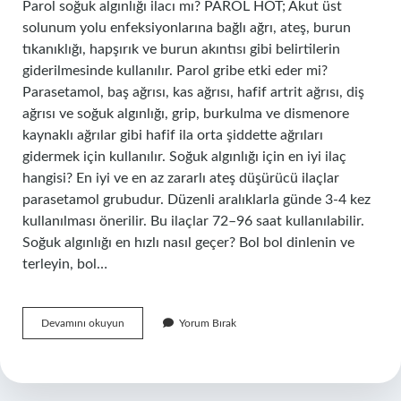
Parol soğuk algınlığı ilacı mı? PAROL HOT; Akut üst
solunum yolu enfeksiyonlarına bağlı ağrı, ateş, burun
tıkanıklığı, hapşırık ve burun akıntısı gibi belirtilerin
giderilmesinde kullanılır. Parol gribe etki eder mi?
Parasetamol, baş ağrısı, kas ağrısı, hafif artrit ağrısı, diş
ağrısı ve soğuk algınlığı, grip, burkulma ve dismenore
kaynaklı ağrılar gibi hafif ila orta şiddette ağrıları
gidermek için kullanılır. Soğuk algınlığı için en iyi ilaç
hangisi? En iyi ve en az zararlı ateş düşürücü ilaçlar
parasetamol grubudur. Düzenli aralıklarla günde 3-4 kez
kullanılması önerilir. Bu ilaçlar 72–96 saat kullanılabilir.
Soğuk algınlığı en hızlı nasıl geçer? Bol bol dinlenin ve
terleyin, bol…
Parol
Devamını okuyun
Yorum Bırak
Soğuk
Algınlığına
Iyi
Gelir