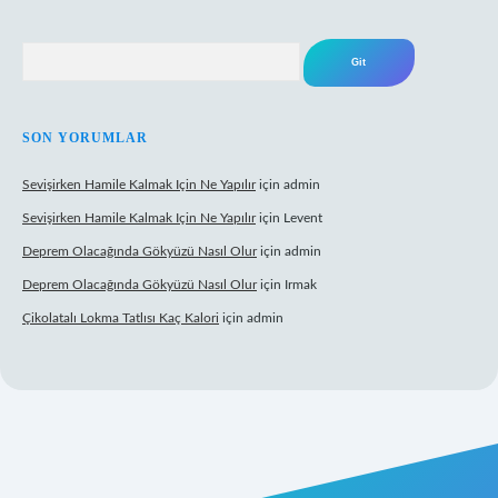
Arama
SON YORUMLAR
Sevişirken Hamile Kalmak Için Ne Yapılır
için
admin
Sevişirken Hamile Kalmak Için Ne Yapılır
için
Levent
Deprem Olacağında Gökyüzü Nasıl Olur
için
admin
Deprem Olacağında Gökyüzü Nasıl Olur
için
Irmak
Çikolatalı Lokma Tatlısı Kaç Kalori
için
admin
ttps://tulipbett.net/