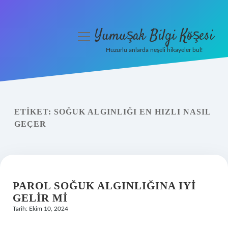
Yumuşak Bilgi Köşesi
menüyü
aç
Huzurlu anlarda neşeli hikayeler bul!
Anasayfa
Gizlilik Politikası
ETIKET:
SOĞUK ALGINLIĞI EN HIZLI NASIL
Yasal Uyarı
GEÇER
Hakkımızda
PAROL SOĞUK ALGINLIĞINA IYI
GELIR MI
Tarih: Ekim 10, 2024