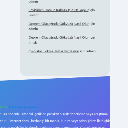
admin
Sevişirken Hamile Kalmak Için Ne Yapılır
için
Levent
Deprem Olacağında Gökyüzü Nasıl Olur
için
admin
Deprem Olacağında Gökyüzü Nasıl Olur
için
Irmak
Çikolatalı Lokma Tatlısı Kaç Kalori
için
admin
0 726
Telegram: @karabul
 Bu nedenle, sitedeki içerikleri proaktif olarak denetleme veya araştırma
Bu internet sitesi, herhangi bir marka, kurum veya şahıs şirketi ile hiçbir
çek kurum ve kişiler hakkında paylaşım yapılmamaktadır. Gerçek kurum ve