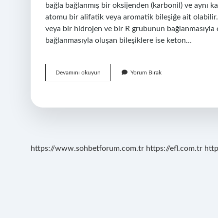
bağla bağlanmış bir oksijenden (karbonil) ve aynı 
atomu bir alifatik veya aromatik bileşiğe ait olabili
veya bir hidrojen ve bir R grubunun bağlanmasıyla o
bağlanmasıyla oluşan bileşiklere ise keton…
Ketonların
Devamını okuyun
Yorum Bırak
Özellikleri
Nedir
https://www.sohbetforum.com.tr
https://efl.com.tr
htt