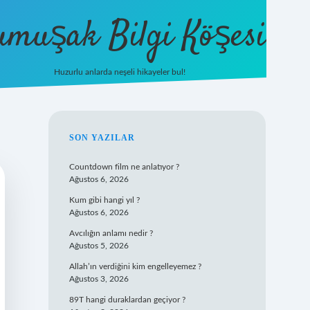
umuşak Bilgi Köşesi
Huzurlu anlarda neşeli hikayeler bul!
hiltonbet güncel giriş
https://tuli
SIDEBAR
SON YAZILAR
Countdown film ne anlatıyor ?
Ağustos 6, 2026
Kum gibi hangi yıl ?
Ağustos 6, 2026
Avcılığın anlamı nedir ?
Ağustos 5, 2026
Allah’ın verdiğini kim engelleyemez ?
Ağustos 3, 2026
89T hangi duraklardan geçiyor ?