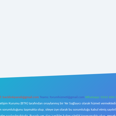
l:
backlinkpaneli@gmail.com
Teams:
forumhizmeti@gmail.com
Whatsapp: 0262 606 
letişim Kurumu (BTK) tarafından onaylanmış bir Yer Sağlayıcı olarak hizmet vermektedir.
orumluluğunu taşımakta olup, siteye üye olarak bu sorumluluğu kabul etmiş sayılırlar. 
eler paylaşılmaktadır. Burada yer alan içerikler haber niteliği taşımamakta olup, ger