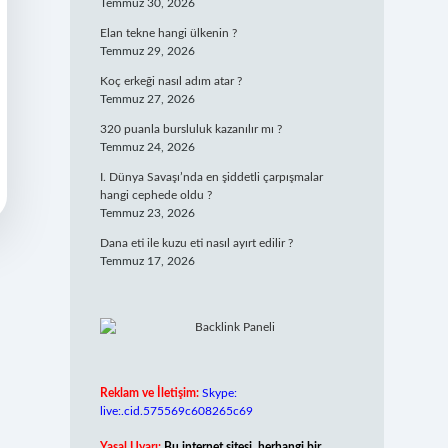
Temmuz 30, 2026
Elan tekne hangi ülkenin ?
Temmuz 29, 2026
Koç erkeği nasıl adım atar ?
Temmuz 27, 2026
320 puanla bursluluk kazanılır mı ?
Temmuz 24, 2026
I. Dünya Savaşı’nda en şiddetli çarpışmalar
hangi cephede oldu ?
Temmuz 23, 2026
Dana eti ile kuzu eti nasıl ayırt edilir ?
Temmuz 17, 2026
Reklam ve İletişim:
Skype:
live:.cid.575569c608265c69
Yasal Uyarı:
Bu internet sitesi, herhangi bir