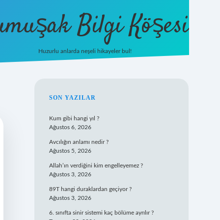
umuşak Bilgi Köşesi
Huzurlu anlarda neşeli hikayeler bul!
hiltonbet güncel giriş
https://tuli
SIDEBAR
SON YAZILAR
Kum gibi hangi yıl ?
Ağustos 6, 2026
Avcılığın anlamı nedir ?
Ağustos 5, 2026
Allah’ın verdiğini kim engelleyemez ?
Ağustos 3, 2026
89T hangi duraklardan geçiyor ?
Ağustos 3, 2026
6. sınıfta sinir sistemi kaç bölüme ayrılır ?