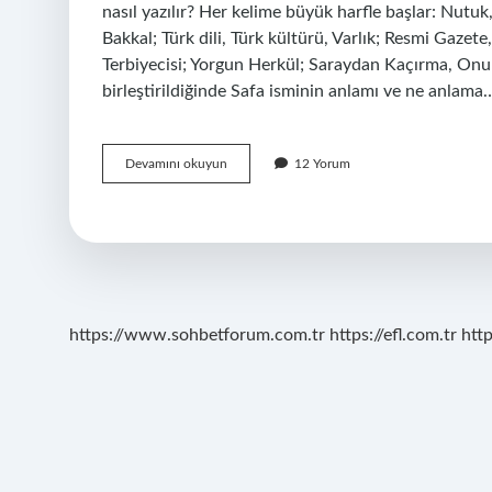
nasıl yazılır? Her kelime büyük harfle başlar: Nutu
Bakkal; Türk dili, Türk kültürü, Varlık; Resmi Gazete
Terbiyecisi; Yorgun Herkül; Saraydan Kaçırma, Onunc
birleştirildiğinde Safa isminin anlamı ve ne anlama
Sefa
Devamını okuyun
12 Yorum
Mı
Safa
Mı
https://www.sohbetforum.com.tr
https://efl.com.tr
htt