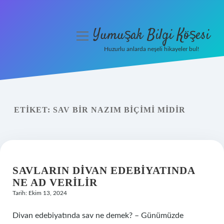
Yumuşak Bilgi Köşesi
menüyü
aç
Huzurlu anlarda neşeli hikayeler bul!
Anasayfa
Gizlilik Politikası
ETIKET:
SAV BIR NAZIM BIÇIMI MIDIR
Yasal Uyarı
Hakkımızda
SAVLARIN DIVAN EDEBIYATINDA
NE AD VERILIR
Tarih: Ekim 13, 2024
Divan edebiyatında sav ne demek? – Günümüzde