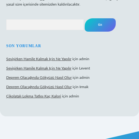
yasal süre içerisinde sitemizden kaldırılacaktır.
Arama
SON YORUMLAR
Sevişirken Hamile Kalmak Için Ne Yapılır
için
admin
Sevişirken Hamile Kalmak Için Ne Yapılır
için
Levent
Deprem Olacağında Gökyüzü Nasıl Olur
için
admin
Deprem Olacağında Gökyüzü Nasıl Olur
için
Irmak
Çikolatalı Lokma Tatlısı Kaç Kalori
için
admin
ttps://tulipbett.net/