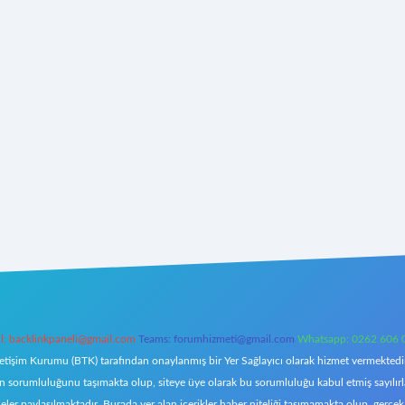
l:
backlinkpaneli@gmail.com
Teams:
forumhizmeti@gmail.com
Whatsapp: 0262 606 
letişim Kurumu (BTK) tarafından onaylanmış bir Yer Sağlayıcı olarak hizmet vermektedir.
orumluluğunu taşımakta olup, siteye üye olarak bu sorumluluğu kabul etmiş sayılırlar. 
eler paylaşılmaktadır. Burada yer alan içerikler haber niteliği taşımamakta olup, ger