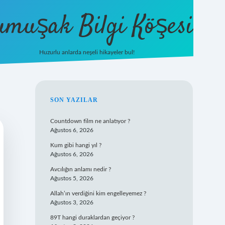
umuşak Bilgi Köşesi
Huzurlu anlarda neşeli hikayeler bul!
hiltonbet güncel giriş
https://tuli
SIDEBAR
SON YAZILAR
Countdown film ne anlatıyor ?
Ağustos 6, 2026
Kum gibi hangi yıl ?
Ağustos 6, 2026
Avcılığın anlamı nedir ?
Ağustos 5, 2026
Allah’ın verdiğini kim engelleyemez ?
Ağustos 3, 2026
89T hangi duraklardan geçiyor ?