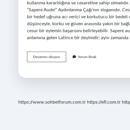
kullanma kararlılığına ve cesaretine sahip olmalıdır
“Sapere Aude!” Aydınlanma Çağı’nın sloganıdır. Ces
bir hedef uğruna acı verici ve korkutucu bir bedeli 
düşünceyle, korku ve güven arasında yakın bir bağl
cesur bir eylemin başarısını belirleyebilir. Sapere
anlamına gelen Latince bir deyimdir; aynı zamanda 
Aklını
Devamını okuyun
Yorum Bırak
Kullanma
Cesaretini
Göster
Neyin
Sloganı
https://www.sohbetforum.com.tr
https://efl.com.tr
htt