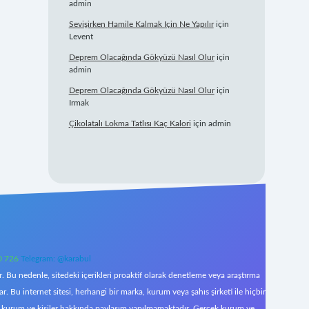
admin
Sevişirken Hamile Kalmak Için Ne Yapılır
için
Levent
Deprem Olacağında Gökyüzü Nasıl Olur
için
admin
Deprem Olacağında Gökyüzü Nasıl Olur
için
Irmak
Çikolatalı Lokma Tatlısı Kaç Kalori
için
admin
0 726
Telegram: @karabul
 Bu nedenle, sitedeki içerikleri proaktif olarak denetleme veya araştırma
Bu internet sitesi, herhangi bir marka, kurum veya şahıs şirketi ile hiçbir
çek kurum ve kişiler hakkında paylaşım yapılmamaktadır. Gerçek kurum ve