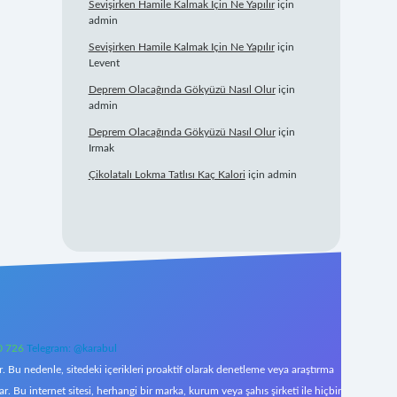
Sevişirken Hamile Kalmak Için Ne Yapılır
için
admin
Sevişirken Hamile Kalmak Için Ne Yapılır
için
Levent
Deprem Olacağında Gökyüzü Nasıl Olur
için
admin
Deprem Olacağında Gökyüzü Nasıl Olur
için
Irmak
Çikolatalı Lokma Tatlısı Kaç Kalori
için
admin
0 726
Telegram: @karabul
 Bu nedenle, sitedeki içerikleri proaktif olarak denetleme veya araştırma
Bu internet sitesi, herhangi bir marka, kurum veya şahıs şirketi ile hiçbir