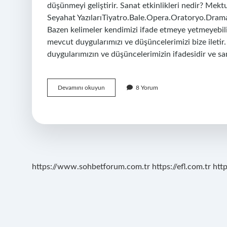
düşünmeyi geliştirir. Sanat etkinlikleri nedir? Mekt
Seyahat YazılarıTiyatro.Bale.Opera.Oratoryo.Drama
Bazen kelimeler kendimizi ifade etmeye yetmeyebilir. 
mevcut duygularımızı ve düşüncelerimizi bize iletir.
duygularımızın ve düşüncelerimizin ifadesidir ve sa
Sanat
Devamını okuyun
8 Yorum
Etkinlikleri
Ne
Işe
Yarar
https://www.sohbetforum.com.tr
https://efl.com.tr
htt