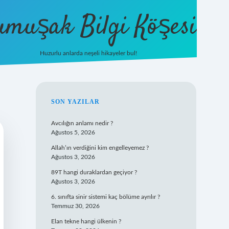
umuşak Bilgi Köşesi
Huzurlu anlarda neşeli hikayeler bul!
hiltonbet güncel giriş
https://tuli
SIDEBAR
SON YAZILAR
Avcılığın anlamı nedir ?
Ağustos 5, 2026
Allah’ın verdiğini kim engelleyemez ?
Ağustos 3, 2026
89T hangi duraklardan geçiyor ?
Ağustos 3, 2026
6. sınıfta sinir sistemi kaç bölüme ayrılır ?
Temmuz 30, 2026
Elan tekne hangi ülkenin ?