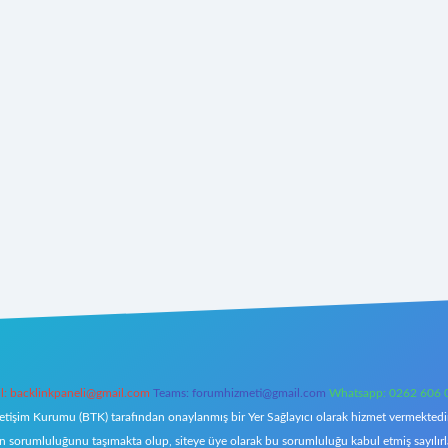
l:
backlinkpaneli@gmail.com
Teams:
forumhizmeti@gmail.com
Whatsapp: 0262 606 
letişim Kurumu (BTK) tarafından onaylanmış bir Yer Sağlayıcı olarak hizmet vermektedir.
orumluluğunu taşımakta olup, siteye üye olarak bu sorumluluğu kabul etmiş sayılırlar. 