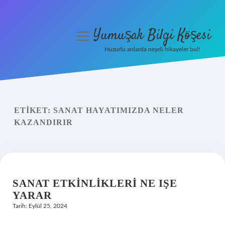
Yumuşak Bilgi Köşesi
menüyü
aç
Huzurlu anlarda neşeli hikayeler bul!
Anasayfa
Gizlilik Politikası
ETIKET:
SANAT HAYATIMIZDA NELER
Yasal Uyarı
KAZANDIRIR
Hakkımızda
SANAT ETKINLIKLERI NE IŞE
YARAR
Tarih: Eylül 25, 2024