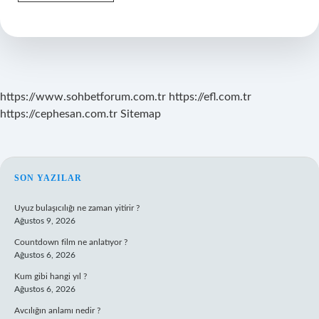
Etkinlikleri
Ne
Işe
Yarar
https://www.sohbetforum.com.tr
https://efl.com.tr
https://cephesan.com.tr
Sitemap
SIDEBAR
SON YAZILAR
Uyuz bulaşıcılığı ne zaman yitirir ?
Ağustos 9, 2026
Countdown film ne anlatıyor ?
Ağustos 6, 2026
Kum gibi hangi yıl ?
Ağustos 6, 2026
Avcılığın anlamı nedir ?