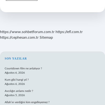
Yıllık
Reklamcılık
Mezunu
Ne
Iş
Yapar
https://www.sohbetforum.com.tr
https://efl.com.tr
https://cephesan.com.tr
Sitemap
SIDEBAR
SON YAZILAR
Countdown film ne anlatıyor ?
Ağustos 6, 2026
Kum gibi hangi yıl ?
Ağustos 6, 2026
Avcılığın anlamı nedir ?
Ağustos 5, 2026
Allah’ın verdiğini kim engelleyemez ?