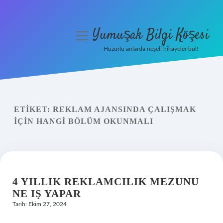
Yumuşak Bilgi Köşesi
menüyü
aç
Huzurlu anlarda neşeli hikayeler bul!
Anasayfa
Gizlilik Politikası
ETIKET:
REKLAM AJANSINDA ÇALIŞMAK
Yasal Uyarı
IÇIN HANGI BÖLÜM OKUNMALI
Hakkımızda
4 YILLIK REKLAMCILIK MEZUNU
NE IŞ YAPAR
Tarih: Ekim 27, 2024