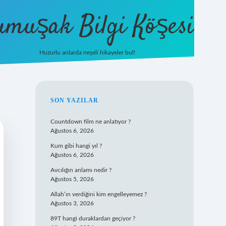
umuşak Bilgi Köşesi
Huzurlu anlarda neşeli hikayeler bul!
hiltonbet güncel giriş
https://tuli
SIDEBAR
SON YAZILAR
Countdown film ne anlatıyor ?
Ağustos 6, 2026
Kum gibi hangi yıl ?
Ağustos 6, 2026
Avcılığın anlamı nedir ?
Ağustos 5, 2026
Allah’ın verdiğini kim engelleyemez ?
Ağustos 3, 2026
89T hangi duraklardan geçiyor ?