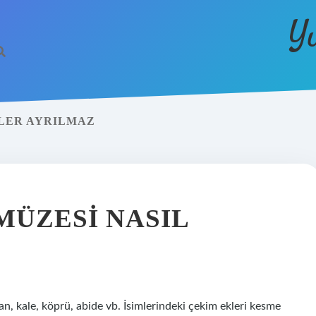
Y
KLER AYRILMAZ
MÜZESI NASIL
han, kale, köprü, abide vb. İsimlerindeki çekim ekleri kesme