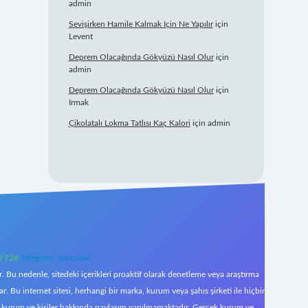
admin
Sevişirken Hamile Kalmak Için Ne Yapılır
için
Levent
Deprem Olacağında Gökyüzü Nasıl Olur
için
admin
Deprem Olacağında Gökyüzü Nasıl Olur
için
Irmak
Çikolatalı Lokma Tatlısı Kaç Kalori
için
admin
0 726
Telegram: @karabul
 Bu nedenle, sitedeki içerikleri proaktif olarak denetleme veya araştırma
Bu internet sitesi, herhangi bir marka, kurum veya şahıs şirketi ile hiçbir
çek kurum ve kişiler hakkında paylaşım yapılmamaktadır. Gerçek kurum ve