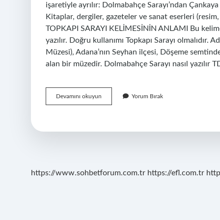
işaretiyle ayrılır: Dolmabahçe Sarayı’ndan Çankaya
Kitaplar, dergiler, gazeteler ve sanat eserleri (resim,
TOPKAPI SARAYI KELİMESİNİN ANLAMI Bu kelime gene
yazılır. Doğru kullanımı Topkapı Sarayı olmalıdır. 
Müzesi), Adana’nın Seyhan ilçesi, Döşeme semtinde 
alan bir müzedir. Dolmabahçe Sarayı nasıl yazılır T
Topkapı
Devamını okuyun
Yorum Bırak
Sarayı
Müzesi
Nasıl
Yazılır
https://www.sohbetforum.com.tr
https://efl.com.tr
htt