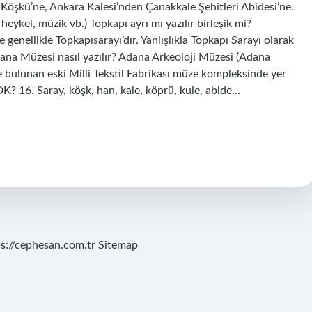
 Köşkü’ne, Ankara Kalesi’nden Çanakkale Şehitleri Abidesi’ne.
 heykel, müzik vb.) Topkapı ayrı mı yazılır birleşik mi?
llikle Topkapısarayı’dır. Yanlışlıkla Topkapı Sarayı olarak
Adana Müzesi nasıl yazılır? Adana Arkeoloji Müzesi (Adana
bulunan eski Milli Tekstil Fabrikası müze kompleksinde yer
DK? 16. Saray, köşk, han, kale, köprü, kule, abide…
ps://cephesan.com.tr
Sitemap