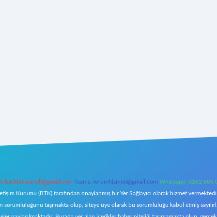
l:
backlinkpaneli@gmail.com
Teams:
forumhizmeti@gmail.com
Whatsapp: 0262 606 
letişim Kurumu (BTK) tarafından onaylanmış bir Yer Sağlayıcı olarak hizmet vermektedir.
orumluluğunu taşımakta olup, siteye üye olarak bu sorumluluğu kabul etmiş sayılırlar. 
eler paylaşılmaktadır. Burada yer alan içerikler haber niteliği taşımamakta olup, ger