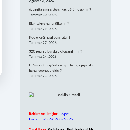
Ağustos 3, 2026
6. sınıfta sinir sistemi kaç bölüme ayrılır ?
Temmuz 30, 2026
Elan tekne hangi ülkenin ?
Temmuz 29, 2026
Koç erkeği nasıl adım atar ?
Temmuz 27, 2026
320 puanla bursluluk kazanılır mı ?
Temmuz 24, 2026
I. Dünya Savaşı’nda en şiddetli çarpışmalar
hangi cephede oldu ?
Temmuz 23, 2026
Reklam ve İletişim:
Skype:
live:.cid.575569c608265c69
Yasal Uyarı:
Bu internet sitesi, herhangi bir