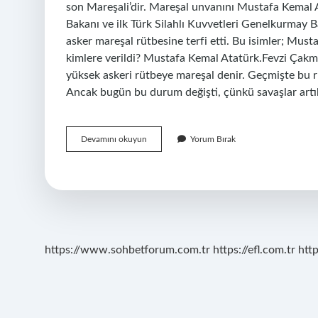
son Mareşali’dir. Mareşal unvanını Mustafa Kemal 
Bakanı ve ilk Türk Silahlı Kuvvetleri Genelkurmay Ba
asker mareşal rütbesine terfi etti. Bu isimler; Mus
kimlere verildi? Mustafa Kemal Atatürk.Fevzi Çakm
yüksek askeri rütbeye mareşal denir. Geçmişte bu rü
Ancak bugün bu durum değişti, çünkü savaşlar artı
Mareşal
Devamını okuyun
Yorum Bırak
Rütbesi
Türkiyede
Kaç
Kişide
Var
https://www.sohbetforum.com.tr
https://efl.com.tr
htt