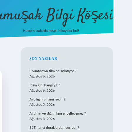
umuşak Bilgi Köşesi
Huzurlu anlarda neşeli hikayeler bul!
hiltonbet güncel giriş
https://tulipb
SIDEBAR
SON YAZILAR
Countdown film ne anlatıyor ?
Ağustos 6, 2026
Kum gibi hangi yıl ?
Ağustos 6, 2026
Avcılığın anlamı nedir ?
Ağustos 5, 2026
Allah’ın verdiğini kim engelleyemez ?
Ağustos 3, 2026
89T hangi duraklardan geçiyor ?