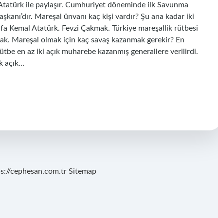
Atatürk ile paylaşır. Cumhuriyet döneminde ilk Savunma
şkanı’dır. Mareşal ünvanı kaç kişi vardır? Şu ana kadar iki
tafa Kemal Atatürk. Fevzi Çakmak. Türkiye mareşallik rütbesi
ak. Mareşal olmak için kaç savaş kazanmak gerekir? En
tbe en az iki açık muharebe kazanmış generallere verilirdi.
k açık…
ps://cephesan.com.tr
Sitemap