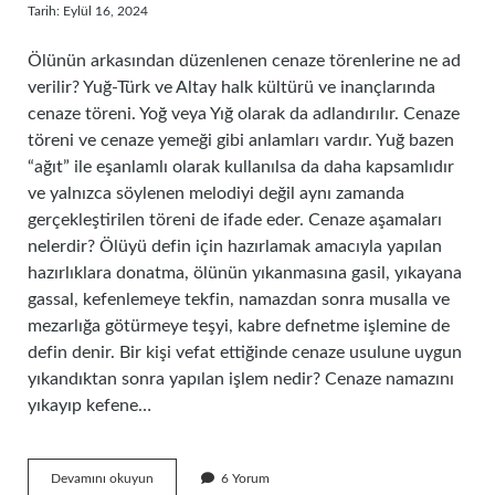
Tarih: Eylül 16, 2024
Ölünün arkasından düzenlenen cenaze törenlerine ne ad
verilir? Yuğ-Türk ve Altay halk kültürü ve inançlarında
cenaze töreni. Yoğ veya Yığ olarak da adlandırılır. Cenaze
töreni ve cenaze yemeği gibi anlamları vardır. Yuğ bazen
“ağıt” ile eşanlamlı olarak kullanılsa da daha kapsamlıdır
ve yalnızca söylenen melodiyi değil aynı zamanda
gerçekleştirilen töreni de ifade eder. Cenaze aşamaları
nelerdir? Ölüyü defin için hazırlamak amacıyla yapılan
hazırlıklara donatma, ölünün yıkanmasına gasil, yıkayana
gassal, kefenlemeye tekfin, namazdan sonra musalla ve
mezarlığa götürmeye teşyi, kabre defnetme işlemine de
defin denir. Bir kişi vefat ettiğinde cenaze usulune uygun
yıkandıktan sonra yapılan işlem nedir? Cenaze namazını
yıkayıp kefene…
Ölen
Devamını okuyun
6 Yorum