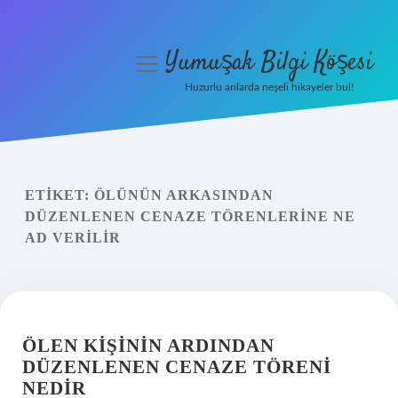
Yumuşak Bilgi Köşesi
menüyü
aç
Huzurlu anlarda neşeli hikayeler bul!
Anasayfa
Gizlilik Politikası
ETIKET:
ÖLÜNÜN ARKASINDAN
Yasal Uyarı
DÜZENLENEN CENAZE TÖRENLERINE NE
AD VERILIR
Hakkımızda
ÖLEN KIŞININ ARDINDAN
DÜZENLENEN CENAZE TÖRENI
NEDIR