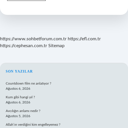
Kişinin
Ardından
Düzenlenen
Cenaze
Töreni
Nedir
https://www.sohbetforum.com.tr
https://efl.com.tr
https://cephesan.com.tr
Sitemap
SIDEBAR
SON YAZILAR
Countdown film ne anlatıyor ?
Ağustos 6, 2026
Kum gibi hangi yıl ?
Ağustos 6, 2026
Avcılığın anlamı nedir ?
Ağustos 5, 2026
Allah’ın verdiğini kim engelleyemez ?