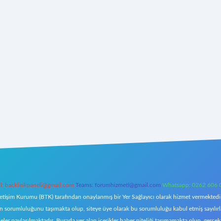
l:
backlinkpaneli@gmail.com
Teams:
forumhizmeti@gmail.com
Whatsapp: 0262 606 
letişim Kurumu (BTK) tarafından onaylanmış bir Yer Sağlayıcı olarak hizmet vermektedir.
orumluluğunu taşımakta olup, siteye üye olarak bu sorumluluğu kabul etmiş sayılırlar. 
eler paylaşılmaktadır. Burada yer alan içerikler haber niteliği taşımamakta olup, ger