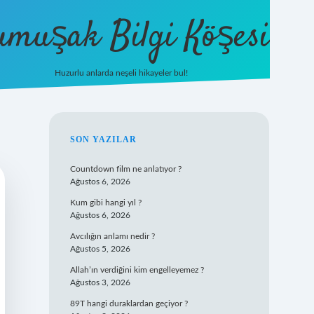
umuşak Bilgi Köşesi
Huzurlu anlarda neşeli hikayeler bul!
hiltonbet güncel giriş
https://tul
SIDEBAR
SON YAZILAR
Countdown film ne anlatıyor ?
Ağustos 6, 2026
Kum gibi hangi yıl ?
Ağustos 6, 2026
Avcılığın anlamı nedir ?
Ağustos 5, 2026
Allah’ın verdiğini kim engelleyemez ?
Ağustos 3, 2026
89T hangi duraklardan geçiyor ?