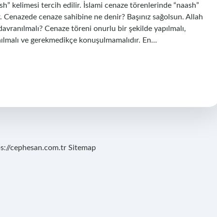
h” kelimesi tercih edilir. İslami cenaze törenlerinde “naash”
r. Cenazede cenaze sahibine ne denir? Başınız sağolsun. Allah
avranılmalı? Cenaze töreni onurlu bir şekilde yapılmalı,
nılmalı ve gerekmedikçe konuşulmamalıdır. En…
ps://cephesan.com.tr
Sitemap