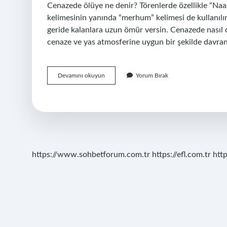
Cenazede ölüye ne denir? Törenlerde özellikle “Naas
kelimesinin yanında “merhum” kelimesi de kullanılı
geride kalanlara uzun ömür versin. Cenazede nasıl d
cenaze ve yas atmosferine uygun bir şekilde davra
Cenazede
Devamını okuyun
Yorum Bırak
Ağlayanlara
Ne
Denir
https://www.sohbetforum.com.tr
https://efl.com.tr
htt