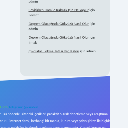
admin
Sevişirken Hamile Kalmak Için Ne Yapılır
için
Levent
Deprem Olacağında Gökyüzü Nasıl Olur
için
admin
Deprem Olacağında Gökyüzü Nasıl Olur
için
Irmak
Çikolatalı Lokma Tatlısı Kaç Kalori
için
admin
0 726
Telegram: @karabul
 Bu nedenle, sitedeki içerikleri proaktif olarak denetleme veya araştırma
Bu internet sitesi, herhangi bir marka, kurum veya şahıs şirketi ile hiçbir
çek kurum ve kişiler hakkında paylaşım yapılmamaktadır. Gerçek kurum ve