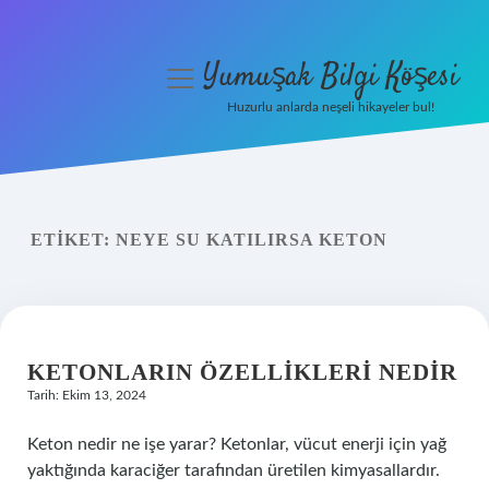
Yumuşak Bilgi Köşesi
menüyü
aç
Huzurlu anlarda neşeli hikayeler bul!
Anasayfa
Gizlilik Politikası
ETIKET:
NEYE SU KATILIRSA KETON
Yasal Uyarı
Hakkımızda
KETONLARIN ÖZELLIKLERI NEDIR
Tarih: Ekim 13, 2024
Keton nedir ne işe yarar? Ketonlar, vücut enerji için yağ
yaktığında karaciğer tarafından üretilen kimyasallardır.