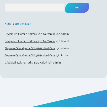
Arama
SON YORUMLAR
Sevişirken Hamile Kalmak Için Ne Yapılır
için
admin
Sevişirken Hamile Kalmak Için Ne Yapılır
için
Levent
Deprem Olacağında Gökyüzü Nasıl Olur
için
admin
Deprem Olacağında Gökyüzü Nasıl Olur
için
Irmak
Çikolatalı Lokma Tatlısı Kaç Kalori
için
admin
ttps://tulipbett.net/